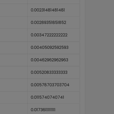
0.00231481481481
0.00289351851852
0.00347222222222
0.00405092592593
0.00462962962963
0.00520833333333
0.00578703703704
0.0115740740741
0.0173611111111