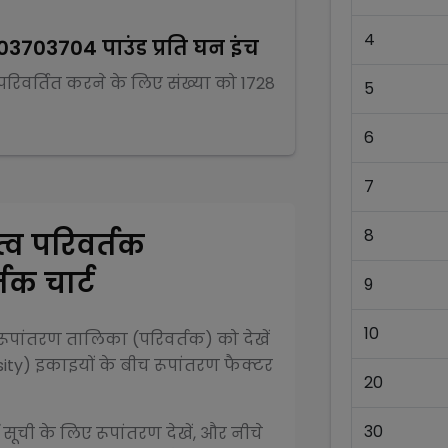
4
03703704
पाउंड प्रति घन इंच
 परिवर्तित करने के लिए संख्या को
1728
5
6
7
8
्व परिवर्तक
तक चार्ट
9
10
ूपांतरण तालिका (परिवर्तक) को देखें
ity)
इकाइयों के बीच रूपांतरण फैक्टर
20
30
 सूची के लिए रूपांतरण देखें, और नीचे