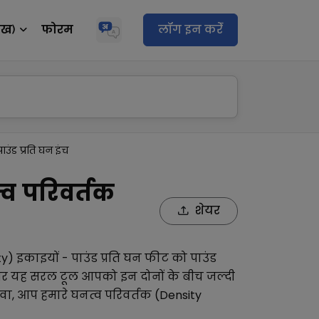
ेख)
फोरम
लॉग इन करेंं
ाउंड प्रति घन इंच
त्व परिवर्तक
शेयर
ty)
इकाइयों -
पाउंड प्रति घन फीट
को
पाउंड
 और यह सरल टूल आपको इन दोनों के बीच जल्दी
वा, आप हमारे
घनत्व परिवर्तक (Density