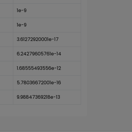
1e-9
1e-9
3.61272920001e-17
6.24279605761e-14
1.68555493556e-12
5.78036672001e-16
9.98847369218e-13