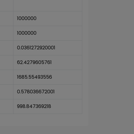
1000000
1000000
0.0361272920001
62.4279605761
1685.55493556
0.578036672001
998.847369218