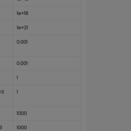
1e+18
1e+21
0.001
0.001
1
^3
1
1000
3
1000