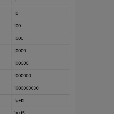
1
10
100
1000
10000
100000
1000000
1000000000
1e+12
1e+15