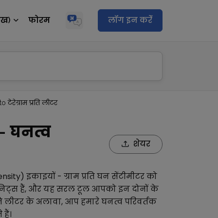
ेख)
फोरम
लॉग इन करेंं
to टेरेग्राम प्रति लीटर
 - घनत्व
शेयर
ensity)
इकाइयों -
ग्राम प्रति घन सेंटीमीटर
को
िट्स हैं, और यह सरल टूल आपको इन दोनों के
रति लीटर
के अलावा, आप हमारे
घनत्व परिवर्तक
हैं।