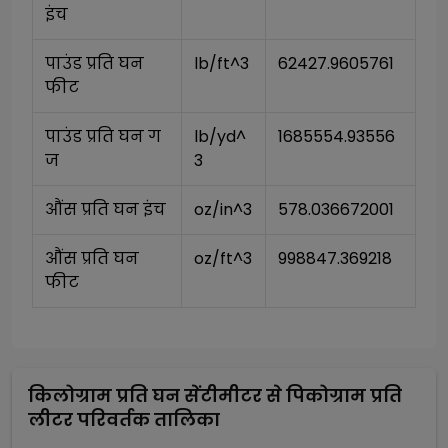
इंच
पाउंड प्रति घन 
lb/ft^3
62427.9605761
फीट
पाउंड प्रति घन ग
lb/yd^
1685554.93556
ज
3
औंस प्रति घन इंच
oz/in^3
578.036672001
औंस प्रति घन 
oz/ft^3
998847.369218
फीट
किलोग्राम प्रति घन सेंटीमीटर
से
पिकोग्राम प्रति
लीटर
परिवर्तक तालिका