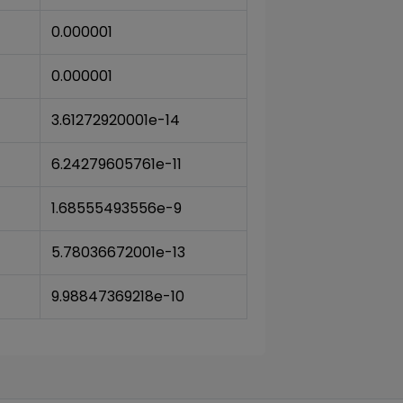
0.000001
0.000001
3.61272920001e-14
6.24279605761e-11
1.68555493556e-9
5.78036672001e-13
9.98847369218e-10