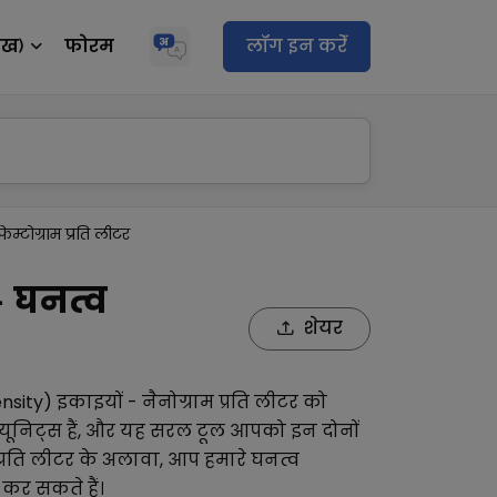
ेख)
फोरम
लॉग इन करेंं
फेम्टोग्राम प्रति लीटर
- घनत्व
शेयर
nsity)
इकाइयों -
नैनोग्राम प्रति लीटर
को
यूनिट्स हैं, और यह सरल टूल आपको इन दोनों
प्रति लीटर
के अलावा, आप हमारे
घनत्व
 कर सकते हैं।