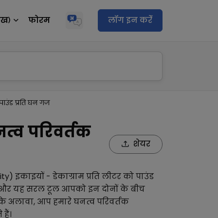
ेख)
फोरम
लॉग इन करेंं
 पाउंड प्रति घन गज
नत्व परिवर्तक
शेयर
ity)
इकाइयों -
डेकाग्राम प्रति लीटर
को
पाउंड
ं, और यह सरल टूल आपको इन दोनों के बीच
के अलावा, आप हमारे
घनत्व परिवर्तक
हैं।