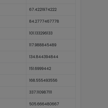
67.4221974222
84.2777467778
101.133296133
117.988845489
134.844394844
151.6999442
168.555493556
337.110987111
505.666480667