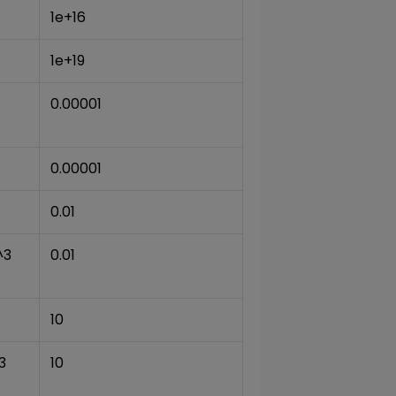
1e+16
1e+19
0.00001
0.00001
0.01
^3
0.01
10
3
10