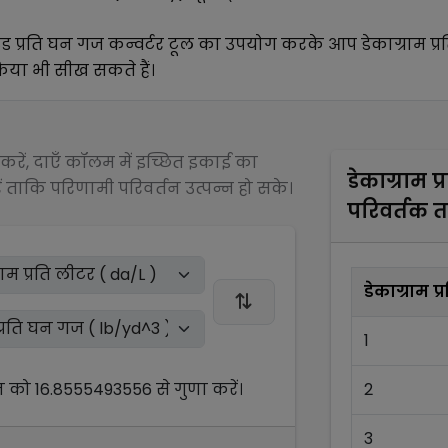
ंड प्रति घन गज
कन्वर्टर टूल का उपयोग करके आप
डेकाग्राम प्
्रिया भी सीख सकते हैं।
रें, दाएँ कॉलम में इच्छित इकाई का
डेकाग्राम प
 ताकि परिणामी परिवर्तन उत्पन्न हो सके।
परिवर्तक 
डेकाग्राम प
1
न को
16.8555493556
से
गुणा
करें।
2
3