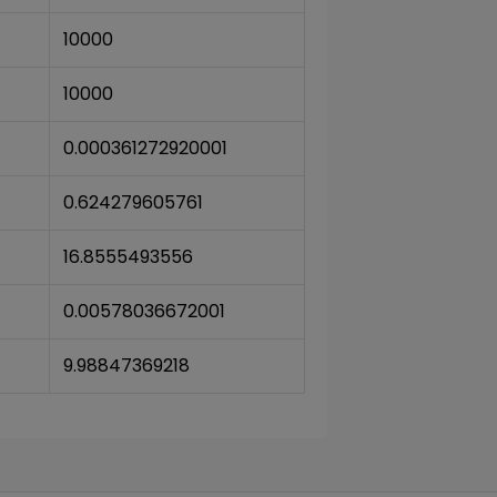
10000
10000
0.000361272920001
0.624279605761
16.8555493556
0.00578036672001
9.98847369218