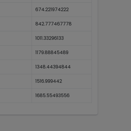
674.221974222
842.777467778
1011.33296133
1179.88845489
1348.44394844
1516.999442
1685.55493556