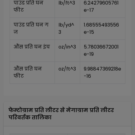
पाउंड प्रति घन 
lb/ft^3
6.24279605761
फीट
e-17
पाउंड प्रति घन ग
lb/yd^
1.68555493556
ज
3
e-15
औंस प्रति घन इंच
oz/in^3
5.78036672001
e-19
औंस प्रति घन 
oz/ft^3
9.98847369218e
फीट
-16
फेम्टोग्राम प्रति लीटर
से
मेगाग्राम प्रति लीटर
परिवर्तक तालिका