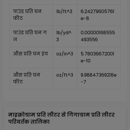
पाउंड प्रति घन 
lb/ft^3
6.24279605761
फीट
e-8
पाउंड प्रति घन ग
lb/yd^
0.00000168555
ज
3
493556
औंस प्रति घन इंच
oz/in^3
5.78036672001
e-10
औंस प्रति घन 
oz/ft^3
9.98847369218e
फीट
-7
माइक्रोग्राम प्रति लीटर
से
गिगाग्राम प्रति लीटर
परिवर्तक तालिका