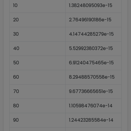
10
1.38248095093e-15
20
2.76496190186e-15
30
4.14744285279e-15
40
5.52992380372e-15
50
6.91240475465e-15
60
8.29488570558e-15
70
9.67736665651e-15
80
1.10598476074e-14
90
1.24423285584e-14