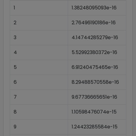
1
1.38248095093e-16
2
2.76496190186e-16
3
4.14744285279e-16
4
5.52992380372e-16
5
6.91240475465e-16
6
8.29488570558e-16
7
9.67736665651e-16
8
1.10598476074e-15
9
1.24423285584e-15