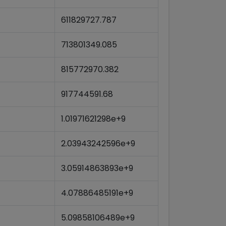
611829727.787
713801349.085
815772970.382
917744591.68
1.01971621298e+9
2.03943242596e+9
3.05914863893e+9
4.07886485191e+9
5.09858106489e+9