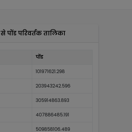
से
पोंड
परिवर्तक तालिका
पोंड
101971621.298
203943242.596
305914863.893
407886485.191
509858106.489