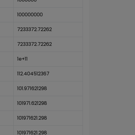
100000000
7233372.72262
7233372.72262
1e+11
112.404512367
101.971621298
101971.621298
101971621.298
101971621.298