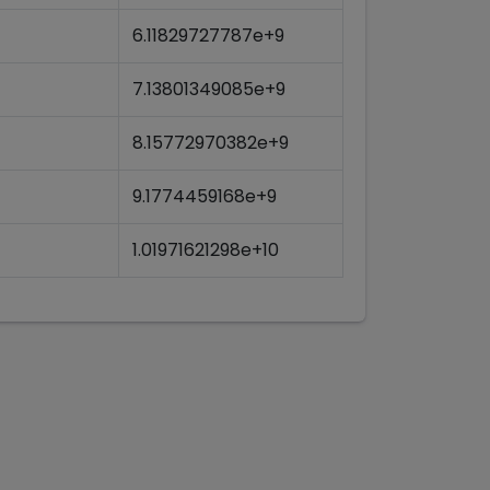
6.11829727787e+9
7.13801349085e+9
8.15772970382e+9
9.1774459168e+9
1.01971621298e+10