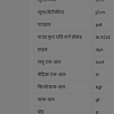
जूल/सेंटीमीटर
j/cm
पाउंडल
pdl
पाउंड फुट प्रति वर्ग सेकंड
lb ft/s2
डाइन
dyn
लघु टन-बल
tonf
मेट्रिक टन-बल
tf
किलोग्राम-बल
kgf
ग्राम-बल
gf
पोंड
p