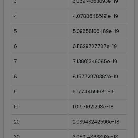
3
3.05914863893e-19
4
4.07886485191e-19
5
5.09858106489e-19
6
6.11829727787e-19
7
7.13801349085e-19
8
8.15772970382e-19
9
9.1774459168e-19
10
1.01971621298e-18
20
2.03943242596e-18
30
3.05914863893e-18