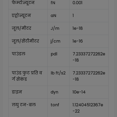
फेम्टोन्यूटन
fN
0.001
एट्टोन्यूटन
aN
1
जूल/मीटर
J/m
1e-18
जूल/सेंटीमीटर
j/cm
1e-16
पाउंडल
pdl
7.23337272262e
-18
पाउंड फुट प्रति व
lb ft/s2
7.23337272262e
र्ग सेकंड
-18
डाइन
dyn
10e-14
लघु टन-बल
tonf
1.12404512367e
-22