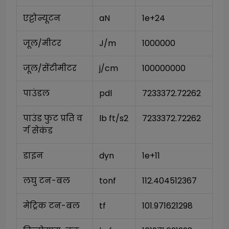
एट्टोन्यूटन
aN
1e+24
जूल/मीटर
J/m
1000000
जूल/सेंटीमीटर
j/cm
100000000
पाउंडल
pdl
7233372.72262
पाउंड फुट प्रति व
lb ft/s2
7233372.72262
र्ग सेकंड
डाइन
dyn
1e+11
लघु टन-बल
tonf
112.404512367
मेट्रिक टन-बल
tf
101.971621298