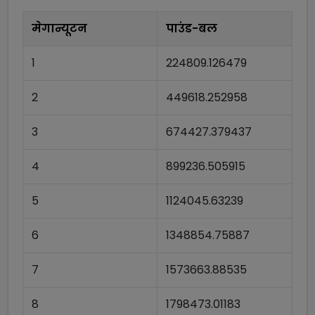
मेगान्यूटन
पाउंड-बल
1
224809.126479
2
449618.252958
3
674427.379437
4
899236.505915
5
1124045.63239
6
1348854.75887
7
1573663.88535
8
1798473.01183