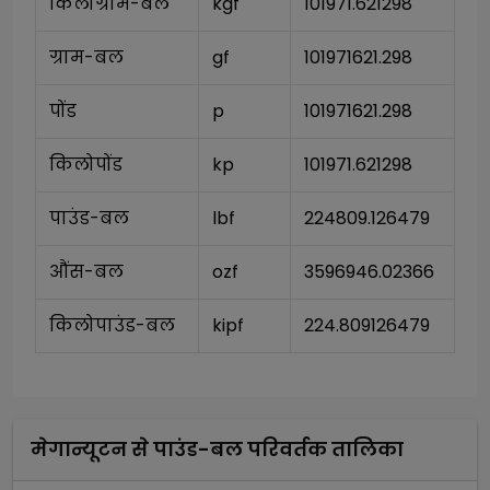
किलोग्राम-बल
kgf
101971.621298
ग्राम-बल
gf
101971621.298
पोंड
p
101971621.298
किलोपोंड
kp
101971.621298
पाउंड-बल
lbf
224809.126479
औंस-बल
ozf
3596946.02366
किलोपाउंड-बल
kipf
224.809126479
मेगान्यूटन
से
पाउंड-बल
परिवर्तक तालिका