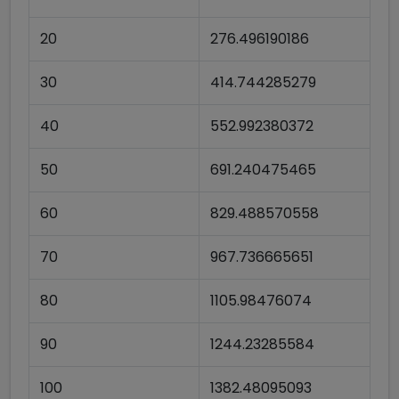
20
276.496190186
30
414.744285279
40
552.992380372
50
691.240475465
60
829.488570558
70
967.736665651
80
1105.98476074
90
1244.23285584
100
1382.48095093