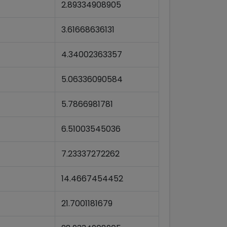
2.89334908905
3.61668636131
4.34002363357
5.06336090584
5.7866981781
6.51003545036
7.23337272262
14.4667454452
21.7001181679