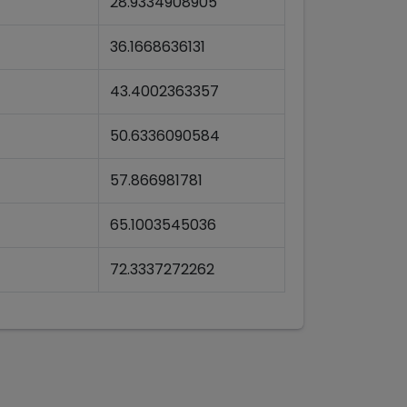
28.9334908905
36.1668636131
43.4002363357
50.6336090584
57.866981781
65.1003545036
72.3337272262