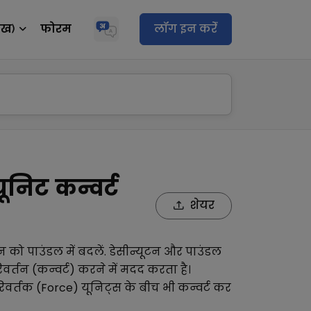
ेख)
फोरम
लॉग इन करेंं
ूनिट कन्वर्ट
शेयर
टन
को
पाउंडल
में बदलें.
डेसीन्यूटन
और
पाउंडल
्तन (कन्वर्ट) करने में मदद करता है।
िवर्तक (Force)
यूनिट्स के बीच भी कन्वर्ट कर