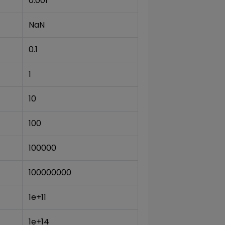
0.001
NaN
0.1
1
10
100
100000
100000000
1e+11
1e+14