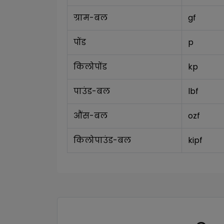
ग्राम-बल
gf
पोंड
p
किलोपोंड
kp
पाउंड-बल
lbf
औंस-बल
ozf
किलोपाउंड-बल
kipf