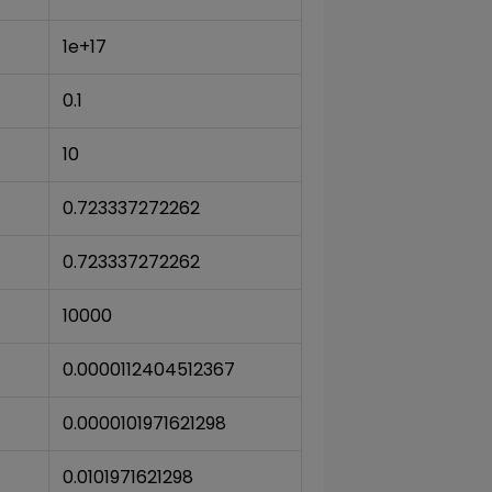
1e+17
0.1
10
0.723337272262
0.723337272262
10000
0.0000112404512367
0.0000101971621298
0.0101971621298