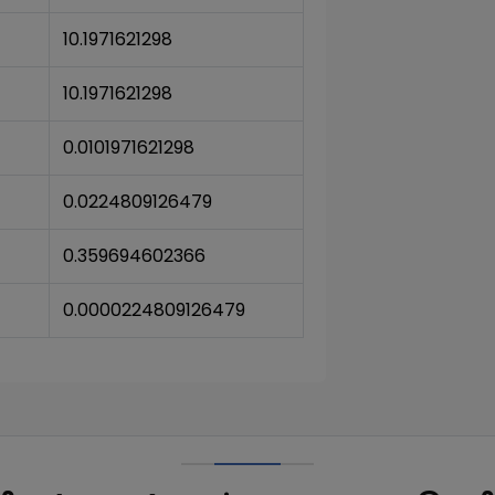
10.1971621298
10.1971621298
0.0101971621298
0.0224809126479
0.359694602366
0.0000224809126479