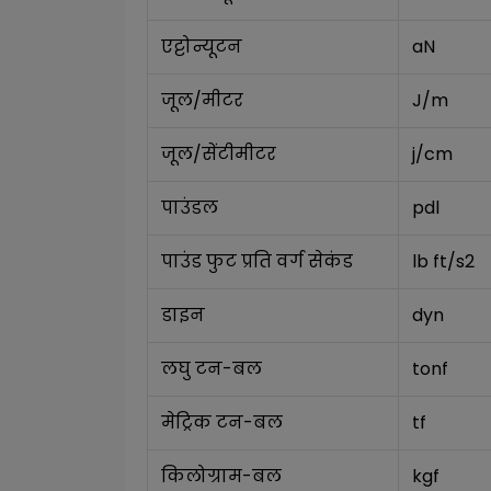
एट्टोन्यूटन
aN
जूल/मीटर
J/m
जूल/सेंटीमीटर
j/cm
पाउंडल
pdl
पाउंड फुट प्रति वर्ग सेकंड
lb ft/s2
डाइन
dyn
लघु टन-बल
tonf
मेट्रिक टन-बल
tf
किलोग्राम-बल
kgf