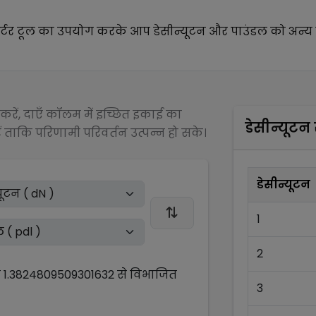
र्टर टूल का उपयोग करके आप
डेसीन्यूटन
और
पाउंडल
को अन्य
रें, दाएँ कॉलम में इच्छित इकाई का
डेसीन्यूटन
 ताकि परिणामी परिवर्तन उत्पन्न हो सके।
डेसीन्यूटन
1
2
ो
1.3824809509301632
से
विभाजित
3