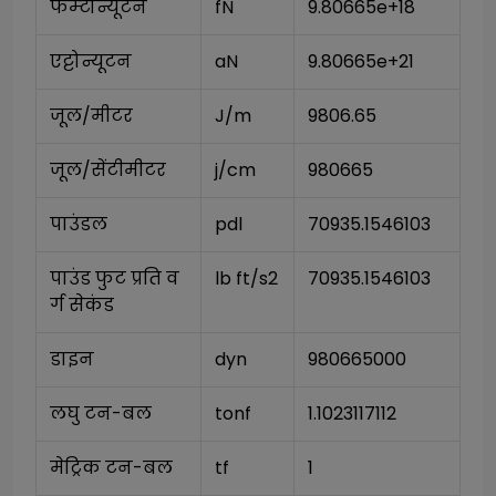
फेम्टोन्यूटन
fN
9.80665e+18
एट्टोन्यूटन
aN
9.80665e+21
जूल/मीटर
J/m
9806.65
जूल/सेंटीमीटर
j/cm
980665
पाउंडल
pdl
70935.1546103
पाउंड फुट प्रति व
lb ft/s2
70935.1546103
र्ग सेकंड
डाइन
dyn
980665000
लघु टन-बल
tonf
1.1023117112
मेट्रिक टन-बल
tf
1