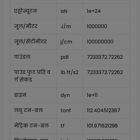
एट्टोन्यूटन
aN
1e+24
जूल/मीटर
J/m
1000000
जूल/सेंटीमीटर
j/cm
100000000
पाउंडल
pdl
7233372.72262
पाउंड फुट प्रति व
lb ft/s2
7233372.72262
र्ग सेकंड
डाइन
dyn
1e+11
लघु टन-बल
tonf
112.404512367
मेट्रिक टन-बल
tf
101.971621298