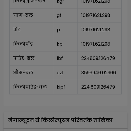
किलोग्राम-बल
kgf
101971.621298
ग्राम-बल
gf
101971621.298
पोंड
p
101971621.298
किलोपोंड
kp
101971.621298
पाउंड-बल
lbf
224809.126479
औंस-बल
ozf
3596946.02366
किलोपाउंड-बल
kipf
224.809126479
मेगान्यूटन
से
किलोन्यूटन
परिवर्तक तालिका