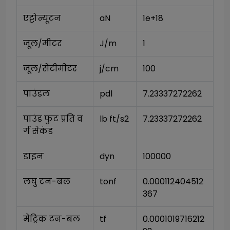
एट्टोन्यूटन
aN
1e+18
जूल/मीटर
J/m
1
जूल/सेंटीमीटर
j/cm
100
पाउंडल
pdl
7.23337272262
पाउंड फुट प्रति व
lb ft/s2
7.23337272262
र्ग सेकंड
डाइन
dyn
100000
लघु टन-बल
tonf
0.000112404512
367
मेट्रिक टन-बल
tf
0.0001019716212