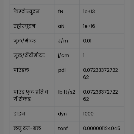
फेम्टोन्यूटन
fN
1e+13
एट्टोन्यूटन
aN
1e+16
जूल/मीटर
J/m
0.01
जूल/सेंटीमीटर
j/cm
1
पाउंडल
pdl
0.07233372722
62
पाउंड फुट प्रति व
lb ft/s2
0.07233372722
र्ग सेकंड
62
डाइन
dyn
1000
लघु टन-बल
tonf
0.000001124045