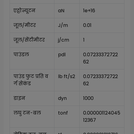
एट्टोन्यूटन
aN
1e+16
जूल/मीटर
J/m
0.01
जूल/सेंटीमीटर
j/cm
1
पाउंडल
pdl
0.07233372722
62
पाउंड फुट प्रति व
lb ft/s2
0.07233372722
र्ग सेकंड
62
डाइन
dyn
1000
लघु टन-बल
tonf
0.000001124045
12367