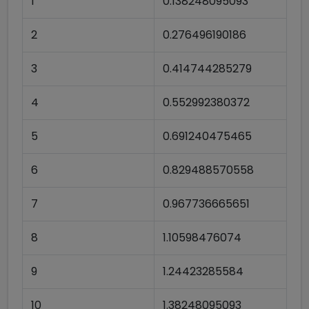
1
0.138248095093
2
0.276496190186
3
0.414744285279
4
0.552992380372
5
0.691240475465
6
0.829488570558
7
0.967736665651
8
1.10598476074
9
1.24423285584
10
1.38248095093