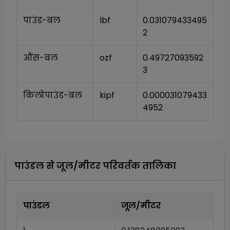
पाउंड-बल
lbf
0.031079433495
2
औंस-बल
ozf
0.49727093592
3
किलोपाउंड-बल
kipf
0.000031079433
4952
पाउंडल
से
जूल/मीटर
परिवर्तक तालिका
पाउंडल
जूल/मीटर