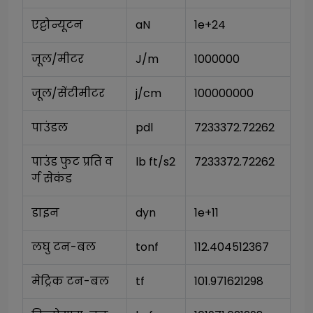
एट्टोन्यूटन
aN
1e+24
जूल/मीटर
J/m
1000000
जूल/सेंटीमीटर
j/cm
100000000
पाउंडल
pdl
7233372.72262
पाउंड फुट प्रति व
lb ft/s2
7233372.72262
र्ग सेकंड
डाइन
dyn
1e+11
लघु टन-बल
tonf
112.404512367
मेट्रिक टन-बल
tf
101.971621298