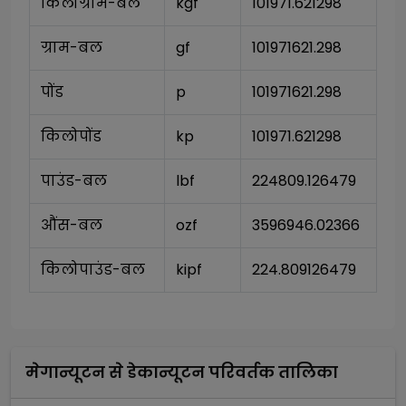
किलोग्राम-बल
kgf
101971.621298
ग्राम-बल
gf
101971621.298
पोंड
p
101971621.298
किलोपोंड
kp
101971.621298
पाउंड-बल
lbf
224809.126479
औंस-बल
ozf
3596946.02366
किलोपाउंड-बल
kipf
224.809126479
मेगान्यूटन
से
डेकान्यूटन
परिवर्तक तालिका