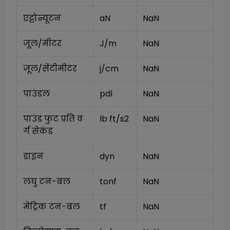
एट्टोन्यूटन
aN
NaN
जूल/मीटर
J/m
NaN
जूल/सेंटीमीटर
j/cm
NaN
पाउंडल
pdl
NaN
पाउंड फुट प्रति व
lb ft/s2
NaN
र्ग सेकंड
डाइन
dyn
NaN
लघु टन-बल
tonf
NaN
मेट्रिक टन-बल
tf
NaN