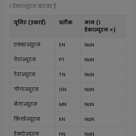
1
डेकान्यूटन
बराबर है
यूनिट (इकाई)
प्रतीक
मान (1
डेकान्यूटन
=)
एक्सान्यूटन
EN
NaN
पेटान्यूटन
PT
NaN
टेरान्यूटन
TN
NaN
गीगान्यूटन
GN
NaN
मेगान्यूटन
MN
NaN
किलोन्यूटन
kN
NaN
हेक्टोन्यूटन
hN
NaN