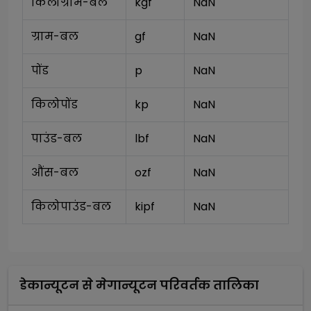
किलोग्राम-बल
kgf
NaN
ग्राम-बल
gf
NaN
पोंड
p
NaN
किलोपोंड
kp
NaN
पाउंड-बल
lbf
NaN
औंस-बल
ozf
NaN
किलोपाउंड-बल
kipf
NaN
डेकान्यूटन
से
मेगान्यूटन
परिवर्तक तालिका