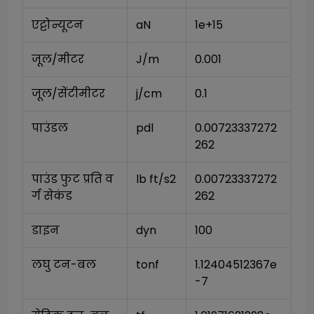
एट्टोन्यूटन
aN
1e+15
जूल/मीटर
J/m
0.001
जूल/सेंटीमीटर
j/cm
0.1
पाउंडल
pdl
0.00723337272
262
पाउंड फुट प्रति व
lb ft/s2
0.00723337272
र्ग सेकंड
262
डाइन
dyn
100
लघु टन-बल
tonf
1.12404512367e
-7