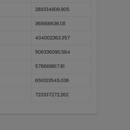
289334908.905
361668636.131
434002363.357
506336090.584
578669817.81
651003545.036
723337272.262