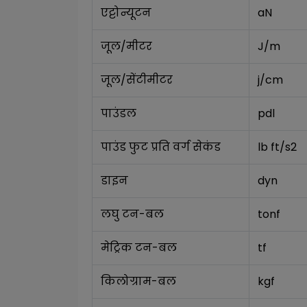
एट्टोन्यूटन
aN
जूल/मीटर
J/m
जूल/सेंटीमीटर
j/cm
पाउंडल
pdl
पाउंड फुट प्रति वर्ग सेकंड
lb ft/s2
डाइन
dyn
लघु टन-बल
tonf
मेट्रिक टन-बल
tf
किलोग्राम-बल
kgf