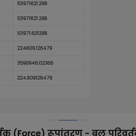
101971621.298
101971621.298
101971.621298
224809.126479
3596946.02366
224.809126479
तक (Force) रूपांतरण - बल परिवर्