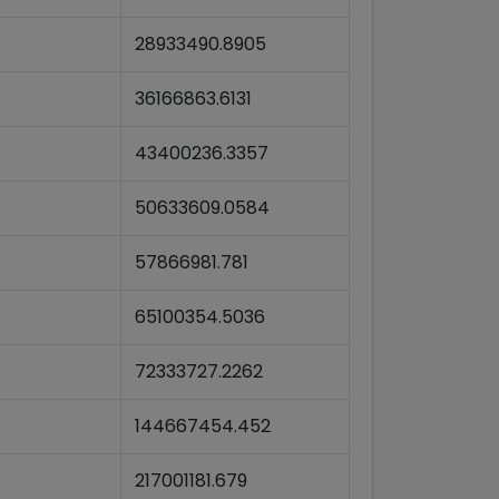
28933490.8905
36166863.6131
43400236.3357
50633609.0584
57866981.781
65100354.5036
72333727.2262
144667454.452
217001181.679