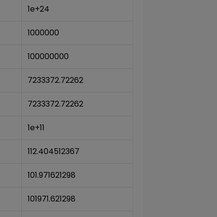
1e+24
1000000
100000000
7233372.72262
7233372.72262
1e+11
112.404512367
101.971621298
101971.621298