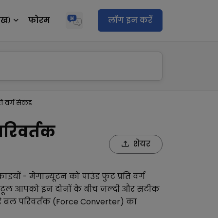
ेख)
फोरम
लॉग इन करेंं
ि वर्ग सेकंड
परिवर्तक
शेयर
ाइयों -
मेगान्यूटन
को
पाउंड फुट प्रति वर्ग
ल टूल आपको इन दोनों के बीच जल्दी और सटीक
े
बल परिवर्तक (Force Converter)
का