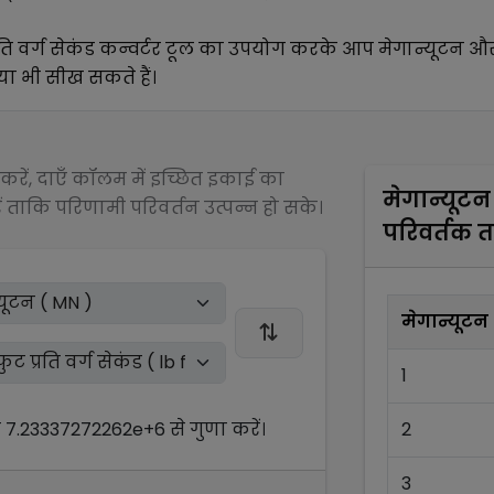
ति वर्ग सेकंड
कन्वर्टर टूल का उपयोग करके आप
मेगान्यूटन
औ
िया भी सीख सकते हैं।
रें, दाएँ कॉलम में इच्छित इकाई का
मेगान्यूटन
 ताकि परिणामी परिवर्तन उत्पन्न हो सके।
परिवर्तक 
मेगान्यूटन
1
ो
7.23337272262e+6
से
गुणा
करें।
2
3