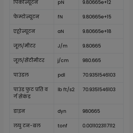
पिकोन्यूटन
pN
9.80665e+12
फेम्टोन्यूटन
fN
9.80665e+15
एट्टोन्यूटन
aN
9.80665e+18
जूल/मीटर
J/m
9.80665
जूल/सेंटीमीटर
j/cm
980.665
पाउंडल
pdl
70.9351546103
पाउंड फुट प्रति व
lb ft/s2
70.9351546103
र्ग सेकंड
डाइन
dyn
980665
लघु टन-बल
tonf
0.0011023117112