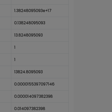
1.38248095093e+17
0.138248095093
13.8248095093
1
1
13824.8095093
0.0000155397097146
0.000014097382398
0.014097382398