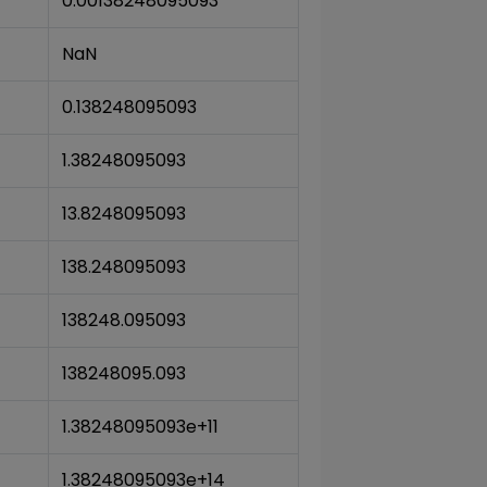
0.00138248095093
NaN
0.138248095093
1.38248095093
13.8248095093
138.248095093
138248.095093
138248095.093
1.38248095093e+11
1.38248095093e+14