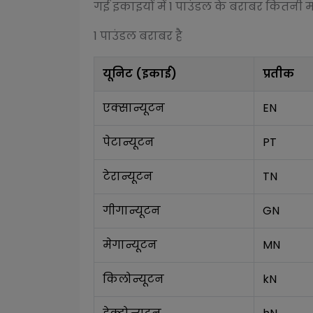
गई इकाइयों में 1
पाउंडल
के बराबर कितनी मात्
1
पाउंडल
बराबर है
यूनिट (इकाई)
प्रतीक
एक्सान्यूटन
EN
पेटान्यूटन
PT
टेरान्यूटन
TN
गीगान्यूटन
GN
मेगान्यूटन
MN
किलोन्यूटन
kN