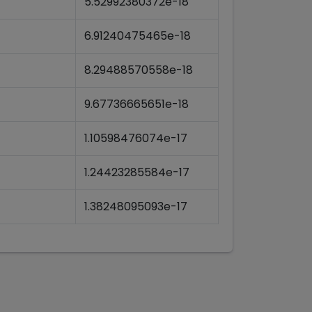
5.52992380372e-18
6.91240475465e-18
8.29488570558e-18
9.67736665651e-18
1.10598476074e-17
1.24423285584e-17
1.38248095093e-17