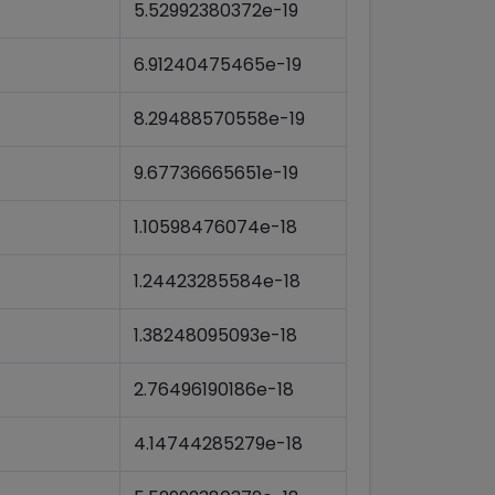
5.52992380372e-19
6.91240475465e-19
8.29488570558e-19
9.67736665651e-19
1.10598476074e-18
1.24423285584e-18
1.38248095093e-18
2.76496190186e-18
4.14744285279e-18