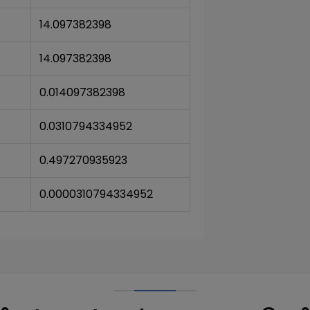
14.097382398
14.097382398
0.014097382398
0.0310794334952
0.497270935923
0.0000310794334952