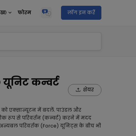
ेख)
फोरम
लॉग इन करेंं
यूनिट कन्वर्ट
शेयर
को
एक्सान्यूटन
में बदलें.
पाउंडल
और
 रूप से परिवर्तन (कन्वर्ट) करने में मदद
अन्य
बल परिवर्तक (Force)
यूनिट्स के बीच भी