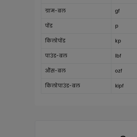
ग्राम-बल
gf
पोंड
p
किलोपोंड
kp
पाउंड-बल
lbf
औंस-बल
ozf
किलोपाउंड-बल
kipf