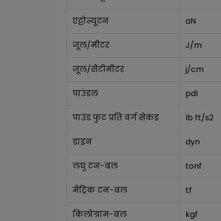
एट्टोन्यूटन
aN
जूल/मीटर
J/m
जूल/सेंटीमीटर
j/cm
पाउंडल
pdl
पाउंड फुट प्रति वर्ग सेकंड
lb ft/s2
डाइन
dyn
लघु टन-बल
tonf
मेट्रिक टन-बल
tf
किलोग्राम-बल
kgf