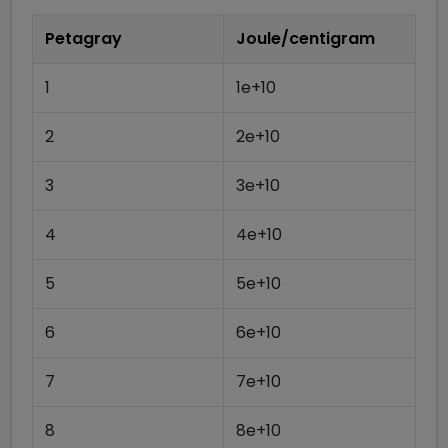
Petagray
Joule/centigram
1
1e+10
2
2e+10
3
3e+10
4
4e+10
5
5e+10
6
6e+10
7
7e+10
8
8e+10