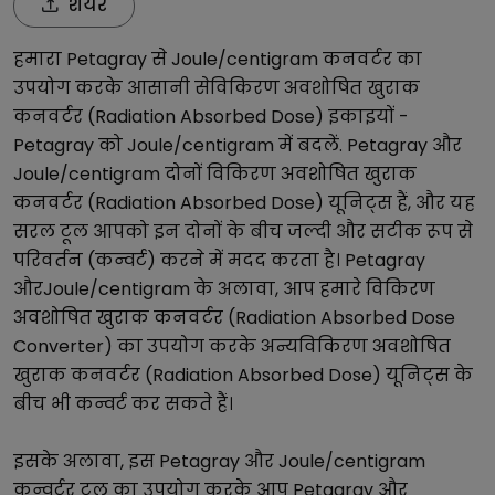
शेयर
हमारा
Petagray
से
Joule/centigram
कनवर्टर का
उपयोग करके आसानी से
विकिरण अवशोषित खुराक
कनवर्टर (Radiation Absorbed Dose)
इकाइयों -
Petagray
को
Joule/centigram
में बदलें.
Petagray
और
Joule/centigram
दोनों
विकिरण अवशोषित खुराक
कनवर्टर (Radiation Absorbed Dose)
यूनिट्स हैं, और यह
सरल टूल आपको इन दोनों के बीच जल्दी और सटीक रूप से
परिवर्तन (कन्वर्ट) करने में मदद करता है।
Petagray
और
Joule/centigram
के अलावा, आप हमारे
विकिरण
अवशोषित खुराक कनवर्टर (Radiation Absorbed Dose
Converter)
का उपयोग करके अन्य
विकिरण अवशोषित
खुराक कनवर्टर (Radiation Absorbed Dose)
यूनिट्स के
बीच भी कन्वर्ट कर सकते हैं।
इसके अलावा, इस
Petagray
और
Joule/centigram
कन्वर्टर टूल का उपयोग करके आप
Petagray
और