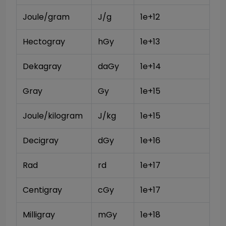
Joule/gram
J/g
1e+12
Hectogray
hGy
1e+13
Dekagray
daGy
1e+14
Gray
Gy
1e+15
Joule/kilogram
J/kg
1e+15
Decigray
dGy
1e+16
Rad
rd
1e+17
Centigray
cGy
1e+17
Milligray
mGy
1e+18