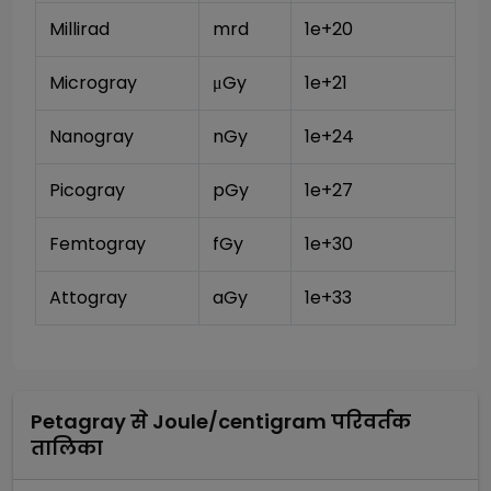
Millirad
mrd
1e+20
Microgray
μGy
1e+21
Nanogray
nGy
1e+24
Picogray
pGy
1e+27
Femtogray
fGy
1e+30
Attogray
aGy
1e+33
Petagray
से
Joule/centigram
परिवर्तक
तालिका