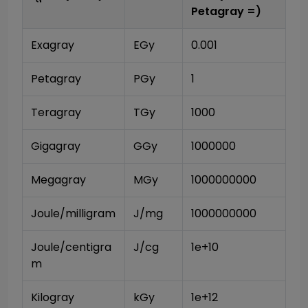
Petagray
=)
Exagray
EGy
0.001
Petagray
PGy
1
Teragray
TGy
1000
Gigagray
GGy
1000000
Megagray
MGy
1000000000
Joule/milligram
J/mg
1000000000
Joule/centigra
J/cg
1e+10
m
Kilogray
kGy
1e+12