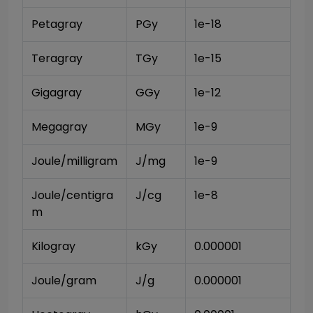
Petagray
PGy
1e-18
Teragray
TGy
1e-15
Gigagray
GGy
1e-12
Megagray
MGy
1e-9
Joule/milligram
J/mg
1e-9
Joule/centigra
J/cg
1e-8
m
Kilogray
kGy
0.000001
Joule/gram
J/g
0.000001