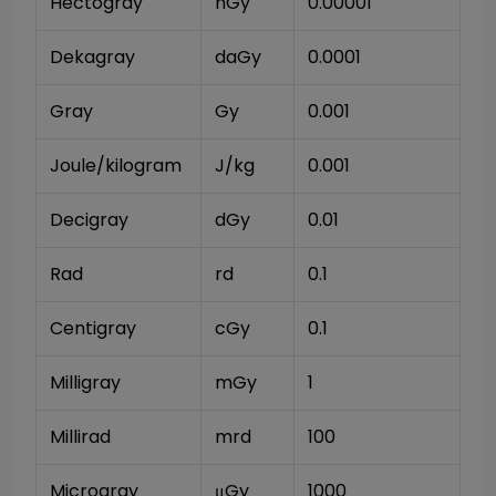
Hectogray
hGy
0.00001
Dekagray
daGy
0.0001
Gray
Gy
0.001
Joule/kilogram
J/kg
0.001
Decigray
dGy
0.01
Rad
rd
0.1
Centigray
cGy
0.1
Milligray
mGy
1
Millirad
mrd
100
Microgray
μGy
1000