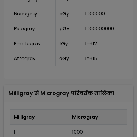
Nanogray
nGy
1000000
Picogray
pGy
1000000000
Femtogray
fGy
1e+12
Attogray
aGy
1e+15
Milligray
से
Microgray
परिवर्तक तालिका
Milligray
Microgray
1
1000