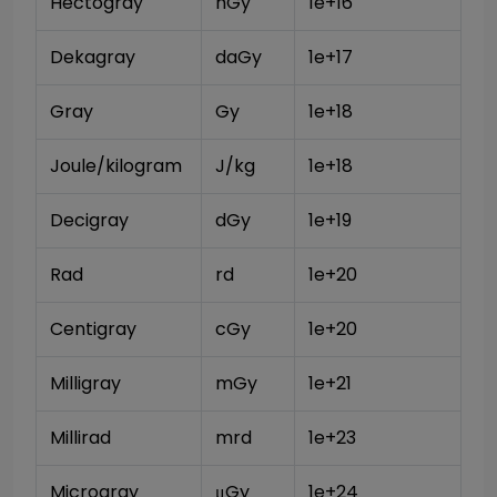
Hectogray
hGy
1e+16
Dekagray
daGy
1e+17
Gray
Gy
1e+18
Joule/kilogram
J/kg
1e+18
Decigray
dGy
1e+19
Rad
rd
1e+20
Centigray
cGy
1e+20
Milligray
mGy
1e+21
Millirad
mrd
1e+23
Microgray
μGy
1e+24