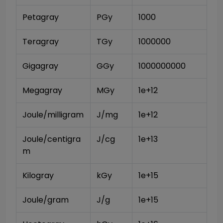
Petagray
PGy
1000
Teragray
TGy
1000000
Gigagray
GGy
1000000000
Megagray
MGy
1e+12
Joule/milligram
J/mg
1e+12
Joule/centigra
J/cg
1e+13
m
Kilogray
kGy
1e+15
Joule/gram
J/g
1e+15