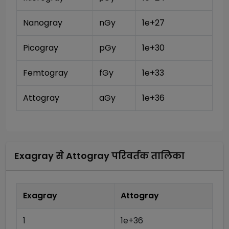
Nanogray
nGy
1e+27
Picogray
pGy
1e+30
Femtogray
fGy
1e+33
Attogray
aGy
1e+36
Exagray
से
Attogray
परिवर्तक तालिका
Exagray
Attogray
1
1e+36