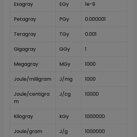
Exagray
EGy
1e-9
Petagray
PGy
0.000001
Teragray
TGy
0.001
Gigagray
GGy
1
Megagray
MGy
1000
Joule/milligram
J/mg
1000
Joule/centigra
J/cg
10000
m
Kilogray
kGy
1000000
Joule/gram
J/g
1000000