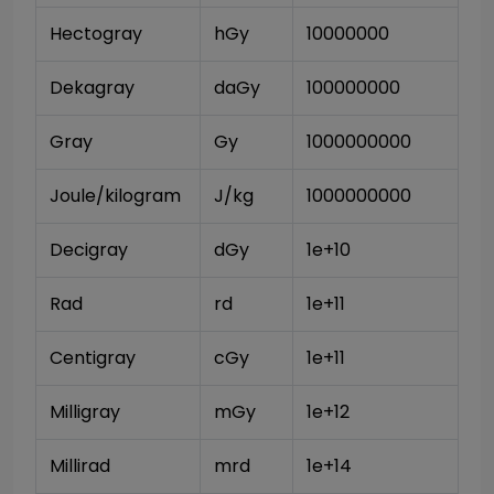
Hectogray
hGy
10000000
Dekagray
daGy
100000000
Gray
Gy
1000000000
Joule/kilogram
J/kg
1000000000
Decigray
dGy
1e+10
Rad
rd
1e+11
Centigray
cGy
1e+11
Milligray
mGy
1e+12
Millirad
mrd
1e+14