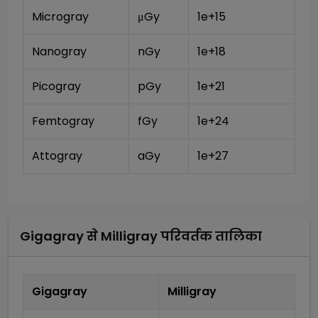
Microgray
μGy
1e+15
Nanogray
nGy
1e+18
Picogray
pGy
1e+21
Femtogray
fGy
1e+24
Attogray
aGy
1e+27
Gigagray
से
Milligray
परिवर्तक तालिका
Gigagray
Milligray