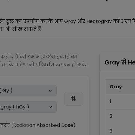
र्टर टूल का उपयोग करके आप
Gray
और
Hectogray
को अन्य
व
िया भी सीख सकते हैं।
रें, दाएँ कॉलम में इच्छित इकाई का
Gray
से
H
 ताकि परिणामी परिवर्तन उत्पन्न हो सके।
Gray
1
2
्टर (Radiation Absorbed Dose)
3