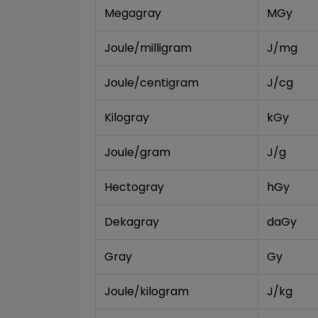
Megagray
MGy
Joule/milligram
J/mg
Joule/centigram
J/cg
Kilogray
kGy
Joule/gram
J/g
Hectogray
hGy
Dekagray
daGy
Gray
Gy
Joule/kilogram
J/kg