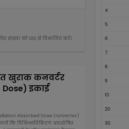
4
5
 लिए संख्या को
100
से
विभाजित
करें।
6
7
8
त खुराक कनवर्टर
9
d Dose)
इकाई
10
20
diation Absorbed Dose Converter)
ानें कि विभिन्न
विकिरण अवशोषित
30