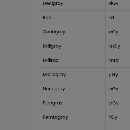
Decigray
dGy
Rad
rd
Centigray
cGy
Milligray
mGy
Millirad
mrd
Microgray
μGy
Nanogray
nGy
Picogray
pGy
Femtogray
fGy