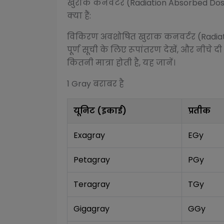
खुराक कनवर्टर (Radiation Absorbed Do
क्या हैं:
विकिरण अवशोषित खुराक कनवर्टर (Radia
पूर्ण सूची के लिए रूपांतरण देखें, और नीचे दी
कितनी मात्रा होती है, यह जानें।
1
Gray
बराबर है
यूनिट (इकाई)
प्रतीक
Exagray
EGy
Petagray
PGy
Teragray
TGy
Gigagray
GGy