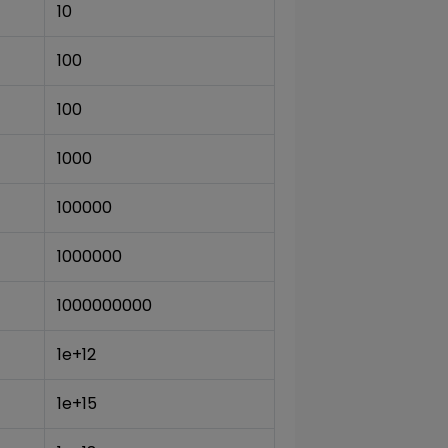
10
100
100
1000
100000
1000000
1000000000
1e+12
1e+15