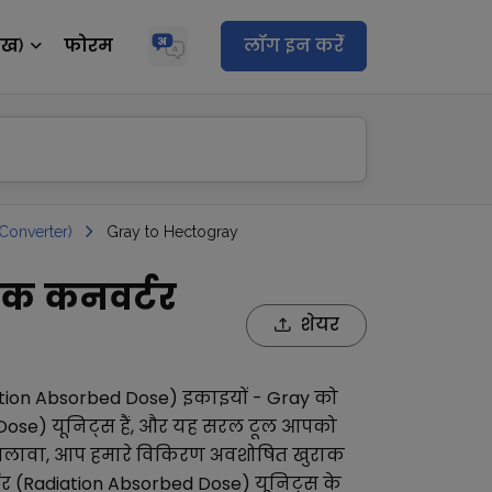
ेख)
फोरम
लॉग इन करेंं
Converter)
Gray to Hectogray
ाक कनवर्टर
शेयर
tion Absorbed Dose)
इकाइयों -
Gray
को
Dose)
यूनिट्स हैं, और यह सरल टूल आपको
अलावा, आप हमारे
विकिरण अवशोषित खुराक
 (Radiation Absorbed Dose)
यूनिट्स के