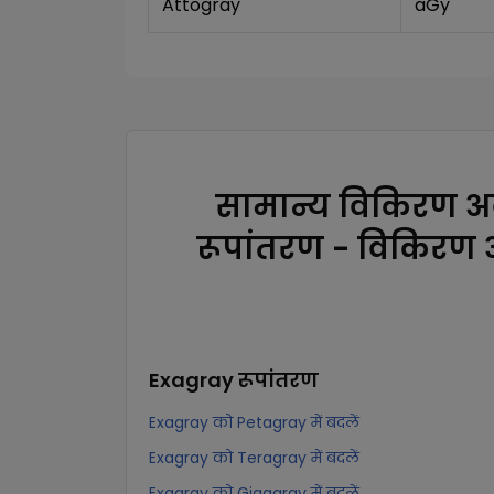
Attogray
aGy
सामान्य विकिरण अ
रूपांतरण - विकिरण
Exagray
रूपांतरण
Exagray को Petagray में बदलें
Exagray को Teragray में बदलें
Exagray को Gigagray में बदलें