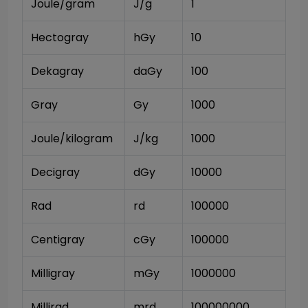
Joule/gram
J/g
1
Hectogray
hGy
10
Dekagray
daGy
100
Gray
Gy
1000
Joule/kilogram
J/kg
1000
Decigray
dGy
10000
Rad
rd
100000
Centigray
cGy
100000
Milligray
mGy
1000000
Millirad
mrd
100000000