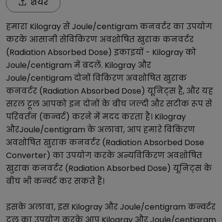
शेयर
हमारा
Kilogray
से
Joule/centigram
कनवर्टर का उपयोग
करके आसानी से
विकिरण अवशोषित खुराक कनवर्टर
(Radiation Absorbed Dose)
इकाइयों -
Kilogray
को
Joule/centigram
में बदलें.
Kilogray
और
Joule/centigram
दोनों
विकिरण अवशोषित खुराक
कनवर्टर (Radiation Absorbed Dose)
यूनिट्स हैं, और यह
सरल टूल आपको इन दोनों के बीच जल्दी और सटीक रूप से
परिवर्तन (कन्वर्ट) करने में मदद करता है।
Kilogray
और
Joule/centigram
के अलावा, आप हमारे
विकिरण
अवशोषित खुराक कनवर्टर (Radiation Absorbed Dose
Converter)
का उपयोग करके अन्य
विकिरण अवशोषित
खुराक कनवर्टर (Radiation Absorbed Dose)
यूनिट्स के
बीच भी कन्वर्ट कर सकते हैं।
इसके अलावा, इस
Kilogray
और
Joule/centigram
कन्वर्टर
टूल का उपयोग करके आप
Kilogray
और
Joule/centigram