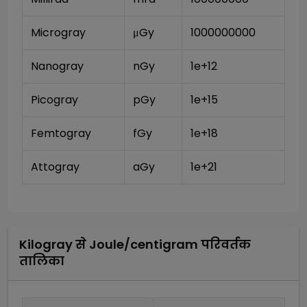
Microgray
μGy
1000000000
Nanogray
nGy
1e+12
Picogray
pGy
1e+15
Femtogray
fGy
1e+18
Attogray
aGy
1e+21
Kilogray
से
Joule/centigram
परिवर्तक
तालिका