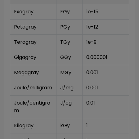
Exagray
EGy
1e-15
Petagray
PGy
1e-12
Teragray
TGy
1e-9
Gigagray
GGy
0.000001
Megagray
MGy
0.001
Joule/milligram
J/mg
0.001
Joule/centigra
J/cg
0.01
m
Kilogray
kGy
1