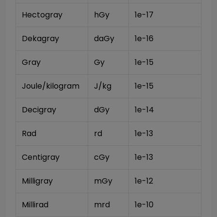
Hectogray
hGy
1e-17
Dekagray
daGy
1e-16
Gray
Gy
1e-15
Joule/kilogram
J/kg
1e-15
Decigray
dGy
1e-14
Rad
rd
1e-13
Centigray
cGy
1e-13
Milligray
mGy
1e-12
Millirad
mrd
1e-10