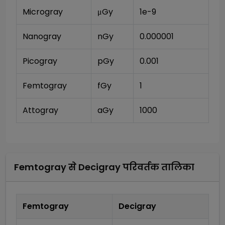
Microgray
μGy
1e-9
Nanogray
nGy
0.000001
Picogray
pGy
0.001
Femtogray
fGy
1
Attogray
aGy
1000
Femtogray
से
Decigray
परिवर्तक तालिका
Femtogray
Decigray