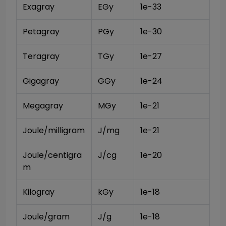
Exagray
EGy
1e-33
Petagray
PGy
1e-30
Teragray
TGy
1e-27
Gigagray
GGy
1e-24
Megagray
MGy
1e-21
Joule/milligram
J/mg
1e-21
Joule/centigra
J/cg
1e-20
m
Kilogray
kGy
1e-18
Joule/gram
J/g
1e-18