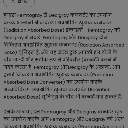
शेयर
हमारा
Femtogray
से
Decigray
कनवर्टर का उपयोग
करके आसानी से
विकिरण अवशोषित खुराक कनवर्टर
(Radiation Absorbed Dose)
इकाइयों -
Femtogray
को
Decigray
में बदलें.
Femtogray
और
Decigray
दोनों
विकिरण अवशोषित खुराक कनवर्टर (Radiation Absorbed
Dose)
यूनिट्स हैं, और यह सरल टूल आपको इन दोनों के
बीच जल्दी और सटीक रूप से परिवर्तन (कन्वर्ट) करने में
मदद करता है।
Femtogray
और
Decigray
के अलावा, आप
हमारे
विकिरण अवशोषित खुराक कनवर्टर (Radiation
Absorbed Dose Converter)
का उपयोग करके
अन्य
विकिरण अवशोषित खुराक कनवर्टर (Radiation
Absorbed Dose)
यूनिट्स के बीच भी कन्वर्ट कर सकते हैं।
इसके अलावा, इस
Femtogray
और
Decigray
कन्वर्टर टूल
का उपयोग करके आप
Femtogray
और
Decigray
को अन्य
विकिरण अवशोषित खुराक कनवर्टर (Radiation Absorbed