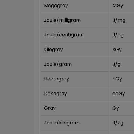
Megagray
MGy
Joule/milligram
J/mg
Joule/centigram
J/cg
Kilogray
kGy
Joule/gram
J/g
Hectogray
hGy
Dekagray
daGy
Gray
Gy
Joule/kilogram
J/kg