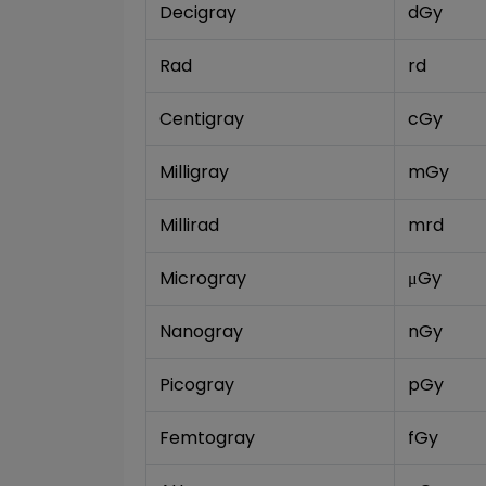
Decigray
dGy
Rad
rd
Centigray
cGy
Milligray
mGy
Millirad
mrd
Microgray
μGy
Nanogray
nGy
Picogray
pGy
Femtogray
fGy