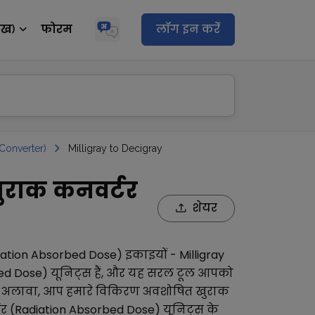
ेख)
फोरम
लॉग इन करेंं
Converter)
Milligray to Decigray
खुराक कनवर्टर
शेयर
ation Absorbed Dose)
इकाइयों -
Milligray
ed Dose)
यूनिट्स हैं, और यह सरल टूल आपको
 अलावा, आप हमारे
विकिरण अवशोषित खुराक
 (Radiation Absorbed Dose)
यूनिट्स के