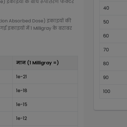
se)
इकाइयों के बीच रूपांतरण फैक्टर
40
tion Absorbed Dose)
इकाइयों की
50
 गई इकाइयों में 1
Milligray
के बराबर
60
70
मान (1
Milligray
=)
80
1e-21
90
1e-18
100
1e-15
1e-12