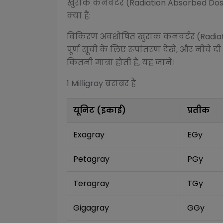
खुराक कनवर्टर (Radiation Absorbed Do
क्या हैं:
विकिरण अवशोषित खुराक कनवर्टर (Radia
पूर्ण सूची के लिए रूपांतरण देखें, और नीचे दी
कितनी मात्रा होती है, यह जानें।
1
Milligray
बराबर है
यूनिट (इकाई)
प्रतीक
Exagray
EGy
Petagray
PGy
Teragray
TGy
Gigagray
GGy