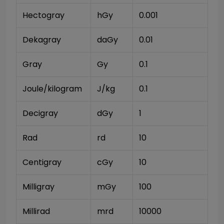
Hectogray
hGy
0.001
Dekagray
daGy
0.01
Gray
Gy
0.1
Joule/kilogram
J/kg
0.1
Decigray
dGy
1
Rad
rd
10
Centigray
cGy
10
Milligray
mGy
100
Millirad
mrd
10000