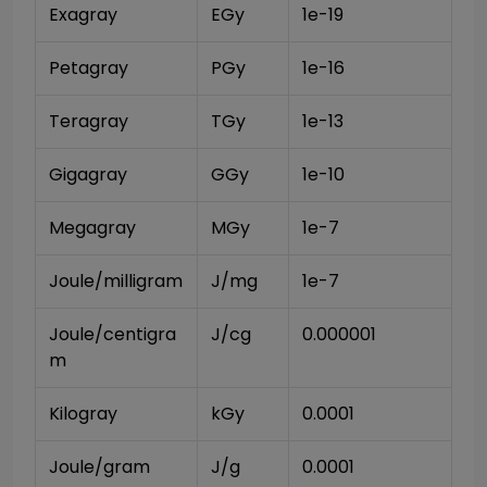
Exagray
EGy
1e-19
Petagray
PGy
1e-16
Teragray
TGy
1e-13
Gigagray
GGy
1e-10
Megagray
MGy
1e-7
Joule/milligram
J/mg
1e-7
Joule/centigra
J/cg
0.000001
m
Kilogray
kGy
0.0001
Joule/gram
J/g
0.0001