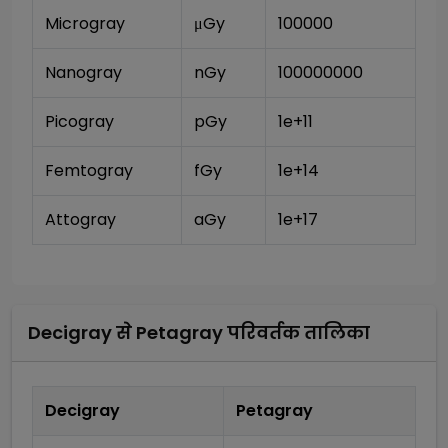
Microgray
μGy
100000
Nanogray
nGy
100000000
Picogray
pGy
1e+11
Femtogray
fGy
1e+14
Attogray
aGy
1e+17
Decigray
से
Petagray
परिवर्तक तालिका
Decigray
Petagray