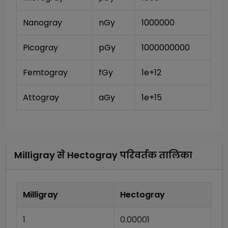
Nanogray
nGy
1000000
Picogray
pGy
1000000000
Femtogray
fGy
1e+12
Attogray
aGy
1e+15
Milligray
से
Hectogray
परिवर्तक तालिका
Milligray
Hectogray
1
0.00001