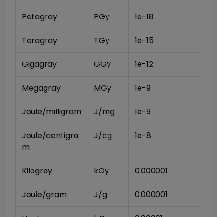
Petagray
PGy
1e-18
Teragray
TGy
1e-15
Gigagray
GGy
1e-12
Megagray
MGy
1e-9
Joule/milligram
J/mg
1e-9
Joule/centigra
J/cg
1e-8
m
Kilogray
kGy
0.000001
Joule/gram
J/g
0.000001