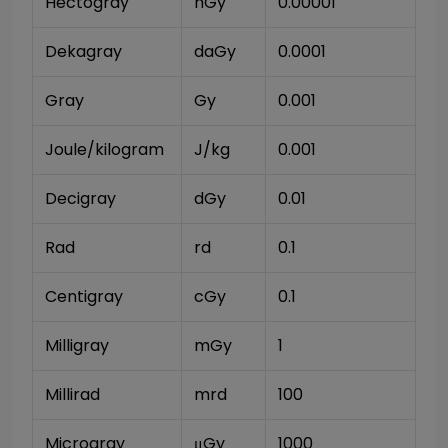
Hectogray
hGy
0.00001
Dekagray
daGy
0.0001
Gray
Gy
0.001
Joule/kilogram
J/kg
0.001
Decigray
dGy
0.01
Rad
rd
0.1
Centigray
cGy
0.1
Milligray
mGy
1
Millirad
mrd
100
Microgray
μGy
1000