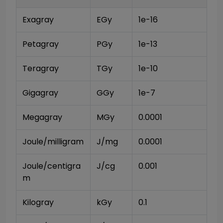
Exagray
EGy
1e-16
Petagray
PGy
1e-13
Teragray
TGy
1e-10
Gigagray
GGy
1e-7
Megagray
MGy
0.0001
Joule/milligram
J/mg
0.0001
Joule/centigra
J/cg
0.001
m
Kilogray
kGy
0.1