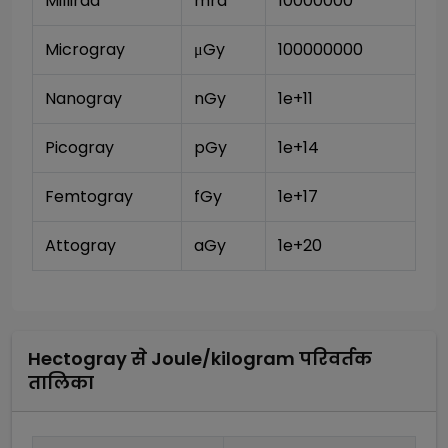
Millirad
mrd
10000000
Microgray
μGy
100000000
Nanogray
nGy
1e+11
Picogray
pGy
1e+14
Femtogray
fGy
1e+17
Attogray
aGy
1e+20
Hectogray
से
Joule/kilogram
परिवर्तक
तालिका