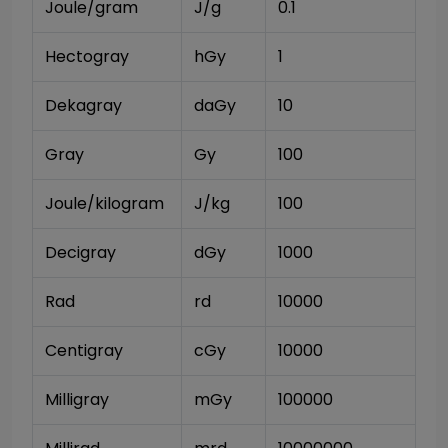
Joule/gram
J/g
0.1
Hectogray
hGy
1
Dekagray
daGy
10
Gray
Gy
100
Joule/kilogram
J/kg
100
Decigray
dGy
1000
Rad
rd
10000
Centigray
cGy
10000
Milligray
mGy
100000