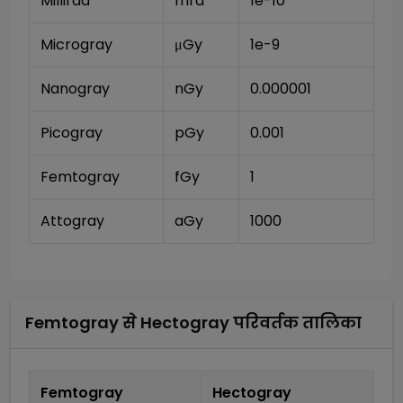
Millirad
mrd
1e-10
Microgray
μGy
1e-9
Nanogray
nGy
0.000001
Picogray
pGy
0.001
Femtogray
fGy
1
Attogray
aGy
1000
Femtogray
से
Hectogray
परिवर्तक तालिका
Femtogray
Hectogray