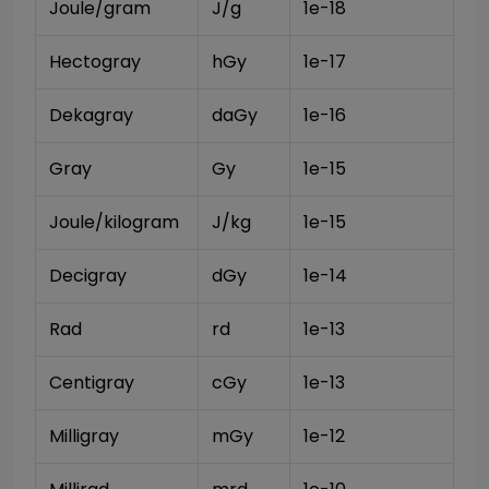
Joule/gram
J/g
1e-18
Hectogray
hGy
1e-17
Dekagray
daGy
1e-16
Gray
Gy
1e-15
Joule/kilogram
J/kg
1e-15
Decigray
dGy
1e-14
Rad
rd
1e-13
Centigray
cGy
1e-13
Milligray
mGy
1e-12