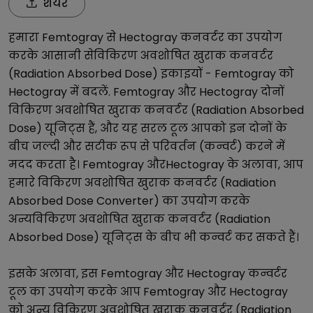
शेयर
हमारा
Femtogray
से
Hectogray
कनवर्टर का उपयोग
करके आसानी से
विकिरण अवशोषित खुराक कनवर्टर
(Radiation Absorbed Dose)
इकाइयों -
Femtogray
को
Hectogray
में बदलें.
Femtogray
और
Hectogray
दोनों
विकिरण अवशोषित खुराक कनवर्टर (Radiation Absorbed
Dose)
यूनिट्स हैं, और यह सरल टूल आपको इन दोनों के
बीच जल्दी और सटीक रूप से परिवर्तन (कन्वर्ट) करने में
मदद करता है।
Femtogray
और
Hectogray
के अलावा, आप
हमारे
विकिरण अवशोषित खुराक कनवर्टर (Radiation
Absorbed Dose Converter)
का उपयोग करके
अन्य
विकिरण अवशोषित खुराक कनवर्टर (Radiation
Absorbed Dose)
यूनिट्स के बीच भी कन्वर्ट कर सकते हैं।
इसके अलावा, इस
Femtogray
और
Hectogray
कन्वर्टर
टूल का उपयोग करके आप
Femtogray
और
Hectogray
को अन्य
विकिरण अवशोषित खुराक कनवर्टर (Radiation