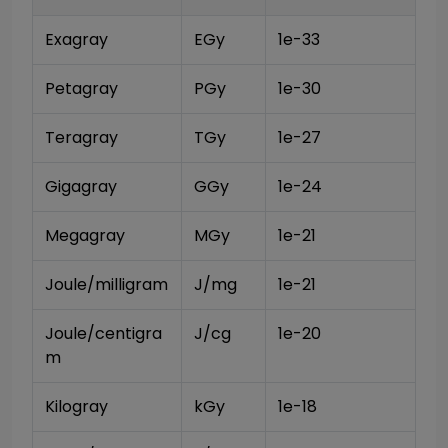
Exagray
EGy
1e-33
Petagray
PGy
1e-30
Teragray
TGy
1e-27
Gigagray
GGy
1e-24
Megagray
MGy
1e-21
Joule/milligram
J/mg
1e-21
Joule/centigra
J/cg
1e-20
m
Kilogray
kGy
1e-18