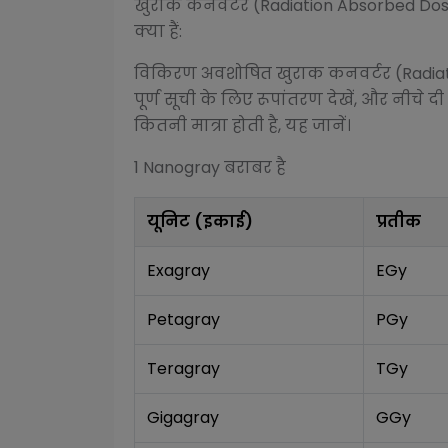
खुराक कनवर्टर (Radiation Absorbed Do
क्या हैं:
विकिरण अवशोषित खुराक कनवर्टर (Radia
पूर्ण सूची के लिए रूपांतरण देखें, और नीचे दी
कितनी मात्रा होती है, यह जानें।
1
Nanogray
बराबर है
यूनिट (इकाई)
प्रतीक
Exagray
EGy
Petagray
PGy
Teragray
TGy
Gigagray
GGy