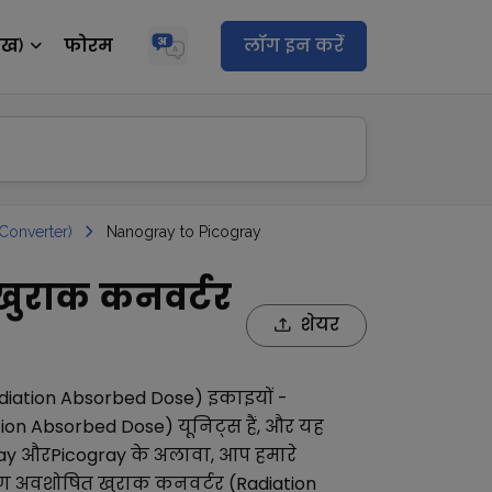
ेख)
फोरम
लॉग इन करेंं
Converter)
Nanogray to Picogray
खुराक कनवर्टर
शेयर
diation Absorbed Dose)
इकाइयों -
ion Absorbed Dose)
यूनिट्स हैं, और यह
ay
और
Picogray
के अलावा, आप हमारे
 अवशोषित खुराक कनवर्टर (Radiation