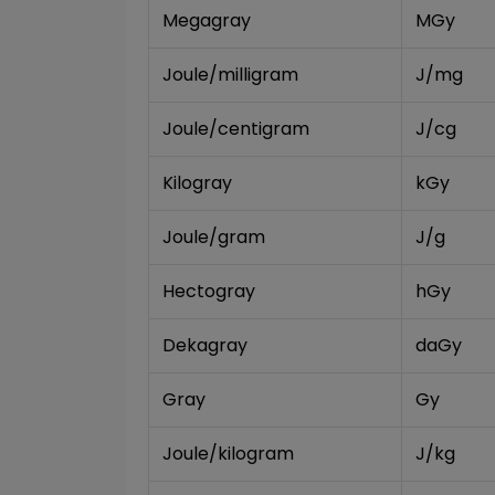
Megagray
MGy
Joule/milligram
J/mg
Joule/centigram
J/cg
Kilogray
kGy
Joule/gram
J/g
Hectogray
hGy
Dekagray
daGy
Gray
Gy
Joule/kilogram
J/kg