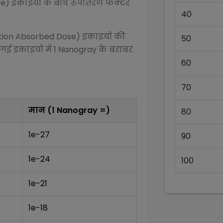
se)
इकाइयों के बीच रूपांतरण फैक्टर
40
tion Absorbed Dose)
इकाइयों की
50
 गई इकाइयों में 1
Nanogray
के बराबर
60
70
मान (1
Nanogray
=)
80
1e-27
90
1e-24
100
1e-21
1e-18