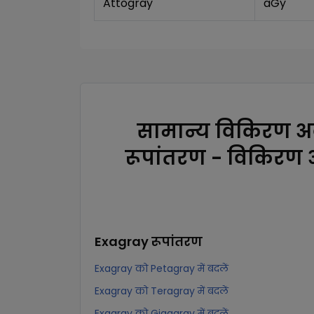
Attogray
aGy
सामान्य विकिरण अ
रूपांतरण - विकिरण
Exagray
रूपांतरण
Exagray को Petagray में बदलें
Exagray को Teragray में बदलें
Exagray को Gigagray में बदलें