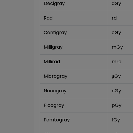
Decigray
dGy
Rad
rd
Centigray
cGy
Milligray
mGy
Millirad
mrd
Microgray
μGy
Nanogray
nGy
Picogray
pGy
Femtogray
fGy