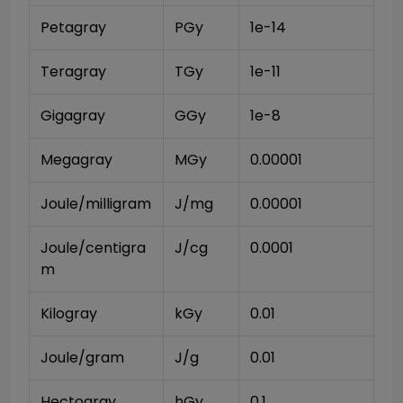
Petagray
PGy
1e-14
Teragray
TGy
1e-11
Gigagray
GGy
1e-8
Megagray
MGy
0.00001
Joule/milligram
J/mg
0.00001
Joule/centigra
J/cg
0.0001
m
Kilogray
kGy
0.01
Joule/gram
J/g
0.01
Hectogray
hGy
0.1