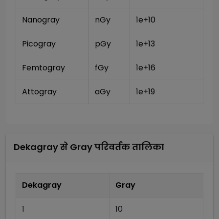
Nanogray
nGy
1e+10
Picogray
pGy
1e+13
Femtogray
fGy
1e+16
Attogray
aGy
1e+19
Dekagray
से
Gray
परिवर्तक तालिका
Dekagray
Gray
1
10