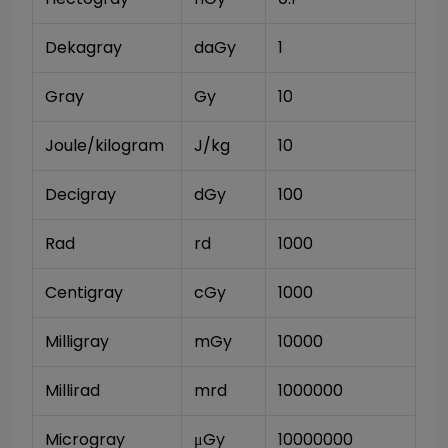
Dekagray
daGy
1
Gray
Gy
10
Joule/kilogram
J/kg
10
Decigray
dGy
100
Rad
rd
1000
Centigray
cGy
1000
Milligray
mGy
10000
Millirad
mrd
1000000
Microgray
μGy
10000000