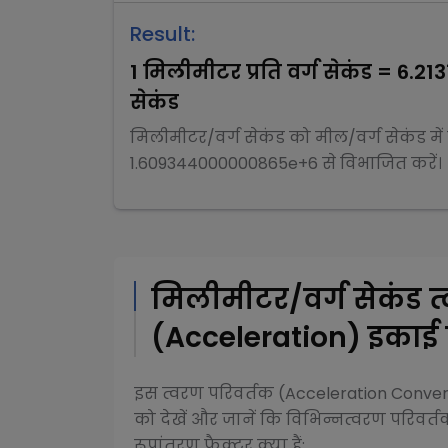
Result:
1
मिलीमीटर प्रति वर्ग सेकंड
=
6.21
सेकंड
मिलीमीटर/वर्ग सेकंड
को
मील/वर्ग सेकंड
मे
1.609344000000865e+6
से
विभाजित
करें।
मिलीमीटर/वर्ग सेकंड
त
(Acceleration)
इकाई प
इस
त्वरण परिवर्तक (Acceleration Conve
को देखें और जानें कि विभिन्न
त्वरण परिवर्
रूपांतरण फैक्टर क्या हैं: