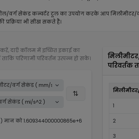
ील/वर्ग सेकंड
कन्वर्टर टूल का उपयोग करके आप
मिलीमीटर/वर
 प्रक्रिया भी सीख सकते हैं।
रें, दाएँ कॉलम में इच्छित इकाई का
मिलीमीटर/
 ताकि परिणामी परिवर्तन उत्पन्न हो सके।
परिवर्तक 
मिलीमीटर/व
1
n)
मान को
1.609344000000865e+6
2
3