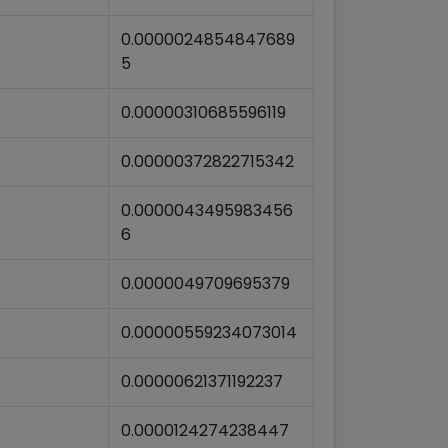
0.0000024854847689
5
0.00000310685596119
0.00000372822715342
0.0000043495983456
6
0.0000049709695379
0.00000559234073014
0.00000621371192237
0.0000124274238447