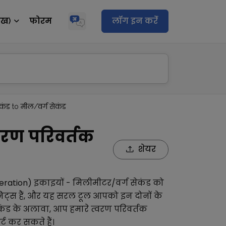
ेख)
फोरम
लॉग इन करेंं
कंड to मील/वर्ग सेकंड
वरण परिवर्तक
शेयर
eration)
इकाइयों -
मिलीमीटर/वर्ग सेकंड
को
िट्स हैं, और यह सरल टूल आपको इन दोनों के
कंड
के अलावा, आप हमारे
त्वरण परिवर्तक
्ट कर सकते हैं।