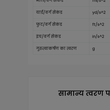
मील/वर्ग सेकंड
mi/s^2
यार्ड/वर्ग सेकंड
yd/s^2
फुट/वर्ग सेकंड
ft/s^2
इंच/वर्ग सेकंड
in/s^2
गुरुत्वाकर्षण का त्वरण
g
सामान्य त्वरण प