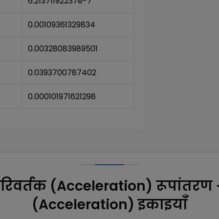
6.21371192237e-7
0.00109361329834
0.00328083989501
0.0393700787402
0.000101971621298
रिवर्तक (Acceleration) रूपांतरण 
(Acceleration) इकाइयाँ