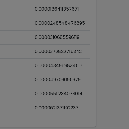
0.0000186411357671
0.0000248548476895
0.0000310685596119
0.0000372822715342
0.0000434959834566
0.000049709695379
0.0000559234073014
0.0000621371192237