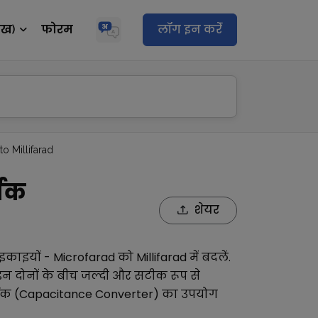
ेख)
फोरम
लॉग इन करेंं
to Millifarad
्तक
शेयर
इकाइयों -
Microfarad
को
Millifarad
में बदलें.
न दोनों के बीच जल्दी और सटीक रूप से
्तक (Capacitance Converter)
का उपयोग