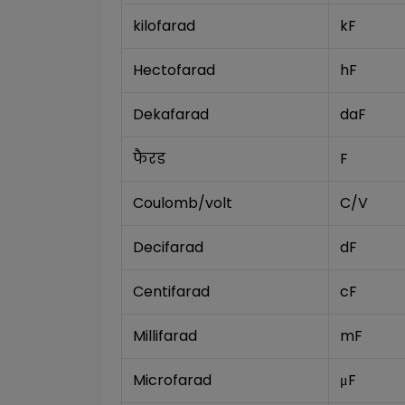
kilofarad
kF
Hectofarad
hF
Dekafarad
daF
फैरड
F
Coulomb/volt
C/V
Decifarad
dF
Centifarad
cF
Millifarad
mF
Microfarad
μF