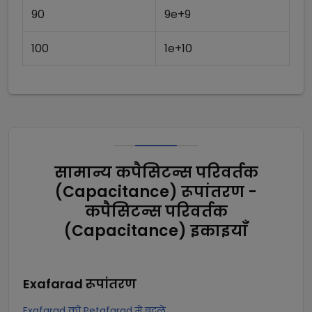
90
9e+9
100
1e+10
सामान्य कपैसिटन्स परिवर्तक
(Capacitance) रूपांतरण -
कपैसिटन्स परिवर्तक
(Capacitance) इकाइयाँ
Exafarad
रूपांतरण
Exafarad को Petafarad में बदलें