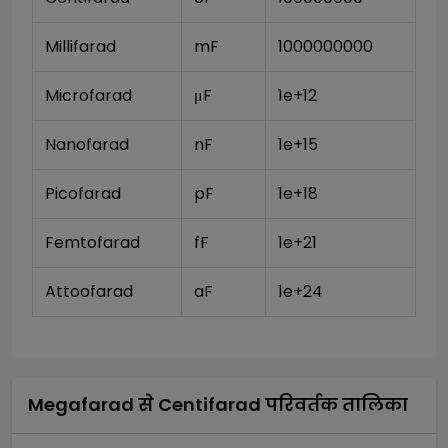
Millifarad
mF
1000000000
Microfarad
μF
1e+12
Nanofarad 
nF
1e+15
Picofarad
pF
1e+18
Femtofarad
fF
1e+21
Attoofarad
aF
1e+24
Megafarad
से
Centifarad
परिवर्तक तालिका