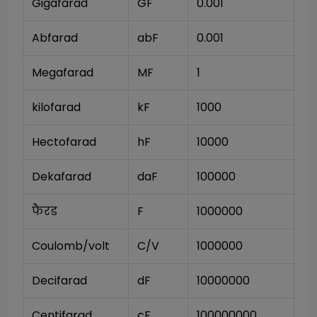
Gigafarad
GF
0.001
Abfarad
abF
0.001
Megafarad
MF
1
kilofarad
kF
1000
Hectofarad
hF
10000
Dekafarad
daF
100000
फैरड
F
1000000
Coulomb/volt
C/V
1000000
Decifarad
dF
10000000
Centifarad
cF
100000000