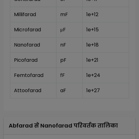
Millifarad
mF
1e+12
Microfarad
μF
1e+15
Nanofarad 
nF
1e+18
Picofarad
pF
1e+21
Femtofarad
fF
1e+24
Attoofarad
aF
1e+27
Abfarad
से
Nanofarad
परिवर्तक तालिका