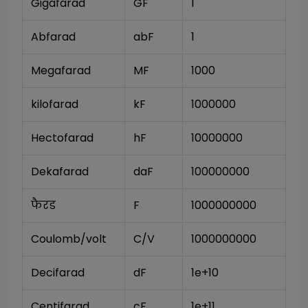
Gigafarad
GF
1
Abfarad
abF
1
Megafarad
MF
1000
kilofarad
kF
1000000
Hectofarad
hF
10000000
Dekafarad
daF
100000000
फैरड
F
1000000000
Coulomb/volt
C/V
1000000000
Decifarad
dF
1e+10
Centifarad
cF
1e+11