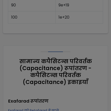
90
9e+19
100
1e+20
सामान्य कपैसिटन्स परिवर्तक
(Capacitance) रूपांतरण -
कपैसिटन्स परिवर्तक
(Capacitance) इकाइयाँ
Exafarad
रूपांतरण
Exafarad को Petafarad में बदलें