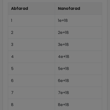
Abfarad
Nanofarad
1
1e+18
2
2e+18
3
3e+18
4
4e+18
5
5e+18
6
6e+18
7
7e+18
8
8e+18