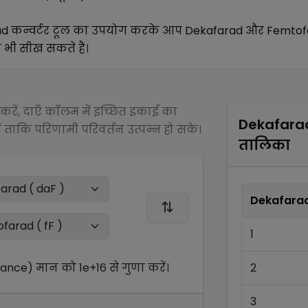
ad
कन्वर्टर टूल का उपयोग करके आप
Dekafarad
और
Femtof
ा भी सीख सकते हैं।
रें, दाएँ कॉलम में इच्छित इकाई का
Dekafara
 ताकि परिणामी परिवर्तन उत्पन्न हो सके।
तालिका
Dekafara
1
tance)
मान को
1e+16
से
गुणा
करें।
2
3