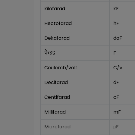
kilofarad
kF
Hectofarad
hF
Dekafarad
daF
फैरड
F
Coulomb/volt
C/V
Decifarad
dF
Centifarad
cF
Millifarad
mF
Microfarad
μF