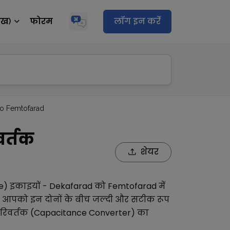
ेख)
फोरम
लॉग इन करेंं
to Femtofarad
वर्तक
शेयर
e)
इकाइयों -
Dekafarad
को
Femtofarad
में
ल आपको इन दोनों के बीच जल्दी और सटीक रूप
रिवर्तक (Capacitance Converter)
का