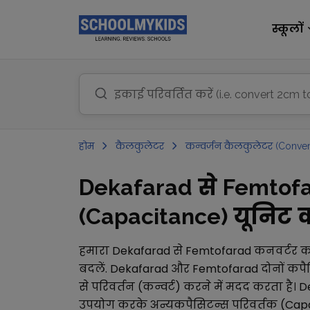
स्कूलों
होम
कैलकुलेटर
कन्वर्जन कैलकुलेटर (Conver
Dekafarad से Femtofa
(Capacitance) यूनिट कन
हमारा
Dekafarad
से
Femtofarad
कनवर्टर क
बदलें.
Dekafarad
और
Femtofarad
दोनों
कपै
से परिवर्तन (कन्वर्ट) करने में मदद करता है।
D
उपयोग करके अन्य
कपैसिटन्स परिवर्तक (Cap