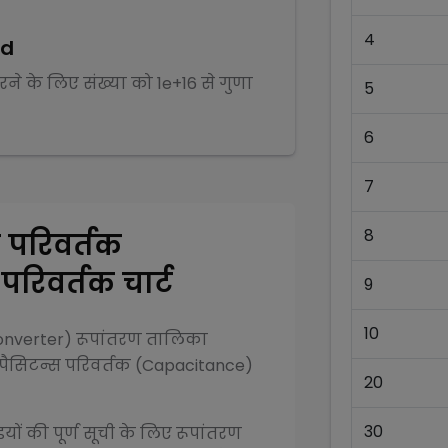
4
ad
करने के लिए संख्या को
1e+16
से
गुणा
5
6
7
8
 परिवर्तक
रिवर्तक चार्ट
9
10
onverter)
रूपांतरण तालिका
ैसिटन्स परिवर्तक (Capacitance)
20
30
ों की पूर्ण सूची के लिए रूपांतरण