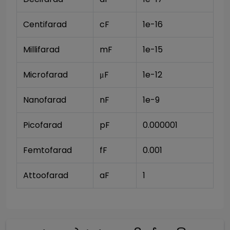
Centifarad
cF
1e-16
Millifarad
mF
1e-15
Microfarad
μF
1e-12
Nanofarad 
nF
1e-9
Picofarad
pF
0.000001
Femtofarad
fF
0.001
Attoofarad
aF
1