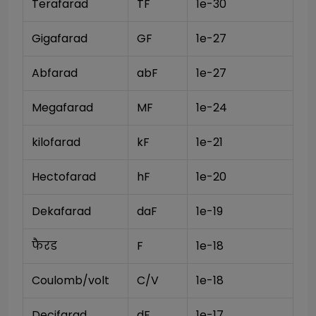
Terafarad
TF
1e-30
Gigafarad
GF
1e-27
Abfarad
abF
1e-27
Megafarad
MF
1e-24
kilofarad
kF
1e-21
Hectofarad
hF
1e-20
Dekafarad
daF
1e-19
फैरड
F
1e-18
Coulomb/volt
C/V
1e-18
Decifarad
dF
1e-17