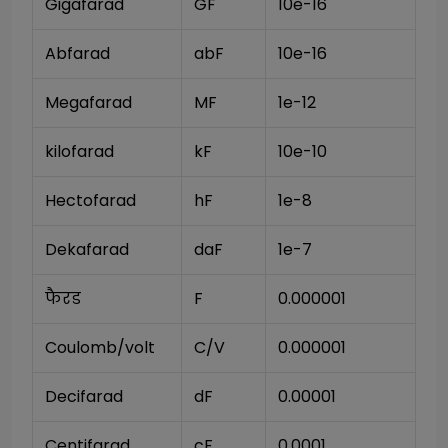
Gigafarad
GF
10e-16
Abfarad
abF
10e-16
Megafarad
MF
1e-12
kilofarad
kF
10e-10
Hectofarad
hF
1e-8
Dekafarad
daF
1e-7
फैरड
F
0.000001
Coulomb/volt
C/V
0.000001
Decifarad
dF
0.00001
Centifarad
cF
0.0001