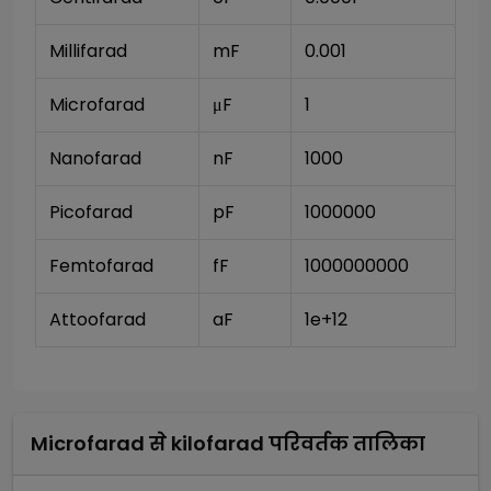
Millifarad
mF
0.001
Microfarad
μF
1
Nanofarad 
nF
1000
Picofarad
pF
1000000
Femtofarad
fF
1000000000
Attoofarad
aF
1e+12
Microfarad
से
kilofarad
परिवर्तक तालिका