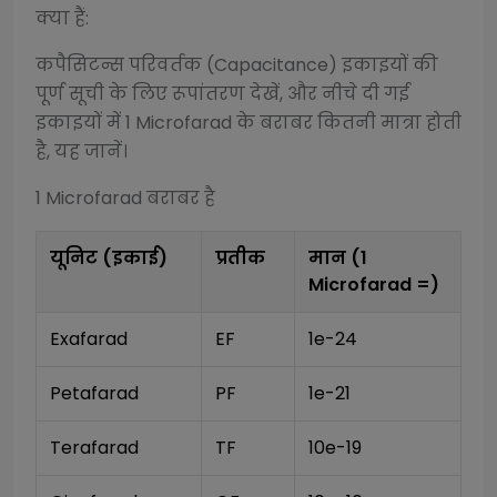
क्या हैं:
कपैसिटन्स परिवर्तक (Capacitance)
इकाइयों की
पूर्ण सूची के लिए रूपांतरण देखें, और नीचे दी गई
इकाइयों में 1
Microfarad
के बराबर कितनी मात्रा होती
है, यह जानें।
1
Microfarad
बराबर है
यूनिट (इकाई)
प्रतीक
मान (1
Microfarad
=)
Exafarad
EF
1e-24
Petafarad
PF
1e-21
Terafarad
TF
10e-19