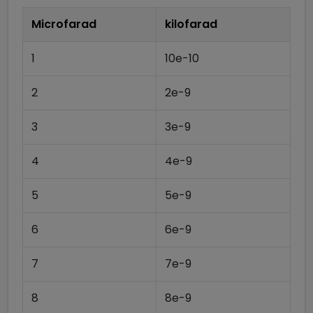
Microfarad
kilofarad
1
10e-10
2
2e-9
3
3e-9
4
4e-9
5
5e-9
6
6e-9
7
7e-9
8
8e-9