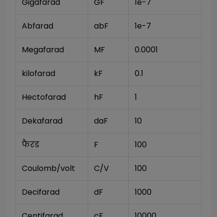
Gigafarad
GF
1e-7
Abfarad
abF
1e-7
Megafarad
MF
0.0001
kilofarad
kF
0.1
Hectofarad
hF
1
Dekafarad
daF
10
फैरड
F
100
Coulomb/volt
C/V
100
Decifarad
dF
1000
Centifarad
cF
10000