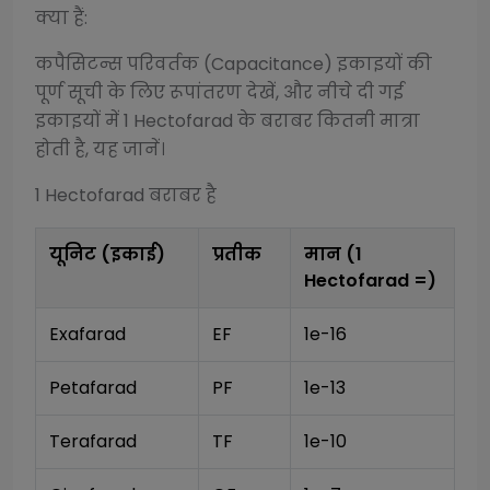
क्या हैं:
कपैसिटन्स परिवर्तक (Capacitance)
इकाइयों की
पूर्ण सूची के लिए रूपांतरण देखें, और नीचे दी गई
इकाइयों में 1
Hectofarad
के बराबर कितनी मात्रा
होती है, यह जानें।
1
Hectofarad
बराबर है
यूनिट (इकाई)
प्रतीक
मान (1
Hectofarad
=)
Exafarad
EF
1e-16
Petafarad
PF
1e-13
Terafarad
TF
1e-10