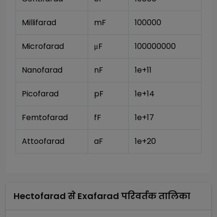
Millifarad
mF
100000
Microfarad
μF
100000000
Nanofarad 
nF
1e+11
Picofarad
pF
1e+14
Femtofarad
fF
1e+17
Attoofarad
aF
1e+20
Hectofarad
से
Exafarad
परिवर्तक तालिका