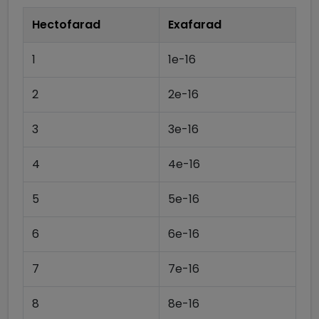
Hectofarad
Exafarad
1
1e-16
2
2e-16
3
3e-16
4
4e-16
5
5e-16
6
6e-16
7
7e-16
8
8e-16