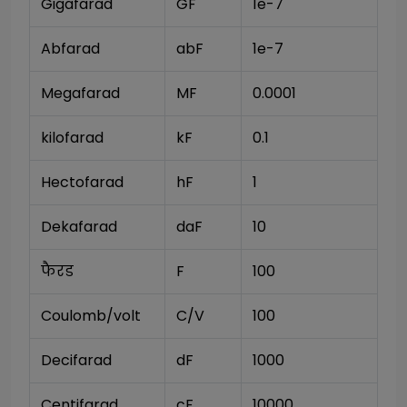
Gigafarad
GF
1e-7
Abfarad
abF
1e-7
Megafarad
MF
0.0001
kilofarad
kF
0.1
Hectofarad
hF
1
Dekafarad
daF
10
फैरड
F
100
Coulomb/volt
C/V
100
Decifarad
dF
1000
Centifarad
cF
10000