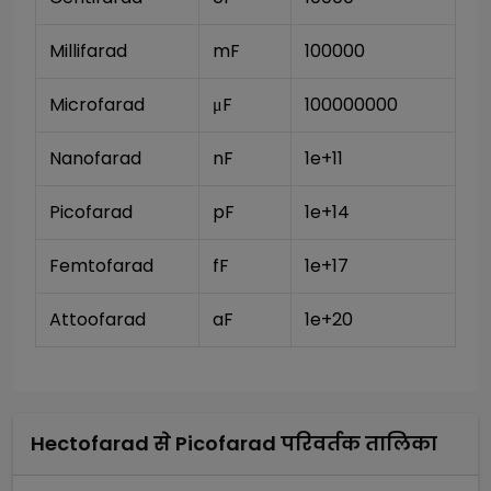
Millifarad
mF
100000
Microfarad
μF
100000000
Nanofarad 
nF
1e+11
Picofarad
pF
1e+14
Femtofarad
fF
1e+17
Attoofarad
aF
1e+20
Hectofarad
से
Picofarad
परिवर्तक तालिका