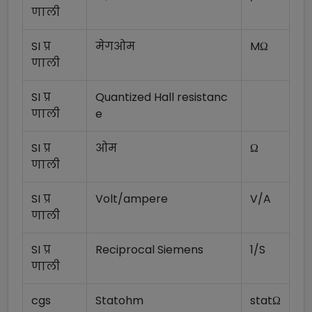
णाली
SI प्र
मेगओम
MΩ
णाली
SI प्र
Quantized Hall resistanc
णाली
e
SI प्र
ओम
Ω
णाली
SI प्र
Volt/ampere
V/A
णाली
SI प्र
Reciprocal Siemens
1/S
णाली
cgs
Statohm
statΩ