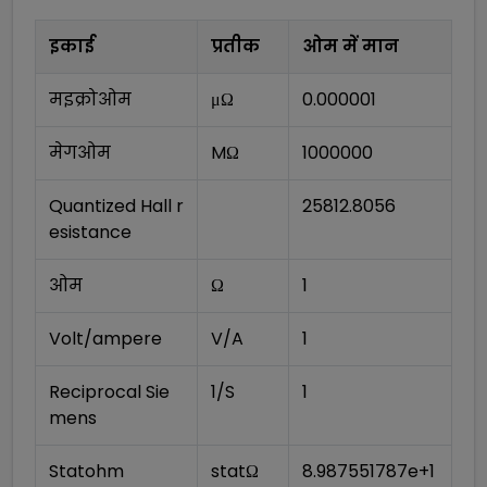
इकाई
प्रतीक
ओम
में मान
मइक्रोओम
μΩ
0.000001
मेगओम
MΩ
1000000
Quantized Hall r
25812.8056
esistance
ओम
Ω
1
Volt/ampere
V/A
1
Reciprocal Sie
1/S
1
mens
Statohm
statΩ
8.987551787e+1