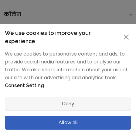
कॉलेज
बच्चों के लिए वर्कशीट
We use cookies to improve your
experience
विश्व भर के देशो की स्कूलों की सूची
We use cookies to personalise content and ads, to
provide social media features and to analyse our
लोकप्रिय लेख
traffic. We also share information about your use of
our site with our advertising and analytics tools.
लोकप्रिय स्कूल सूची
Consent Setting
Deny
SchoolMyKids.com का हिस्सा है
ParentsNKids Network.
© 2026
RHA Technologies
.
All rights reserved
.
Allow all
साइन अप करें
गोपनीयता सूचना
उपयोग की शर्तें